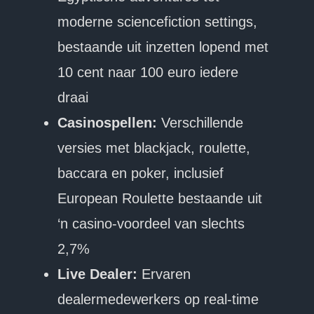
moderne sciencefiction settings,
bestaande uit inzetten lopend met
10 cent naar 100 euro iedere
draai
Casinospellen:
Verschillende
versies met blackjack, roulette,
baccara en poker, inclusief
European Roulette bestaande uit
‘n casino-voordeel van slechts
2,7%
Live Dealer:
Ervaren
dealermedewerkers op real-time