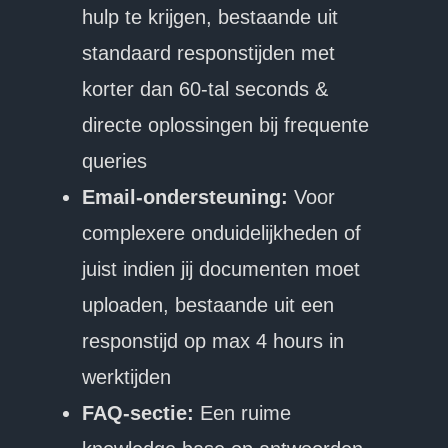
hulp te krijgen, bestaande uit
standaard responstijden met
korter dan 60-tal seconds &
directe oplossingen bij frequente
queries
Email-ondersteuning:
Voor
complexere onduidelijkheden of
juist indien jij documenten moet
uploaden, bestaande uit een
responstijd op max 4 hours in
werktijden
FAQ-sectie:
Een ruime