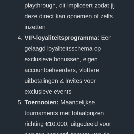
playthrough, dit impliceert zodat jij
deze direct kan opnemen of zelfs
inzetten
VIP-loyaliteitsprogramma:
Een
gelaagd loyaliteitsschema op
exclusieve bonussen, eigen
accountbeheerders, vlottere
uitbetalingen & invites voor
exclusieve events
Toernooien:
Maandelijkse
tournaments met totaalprijzen
richting €10.000, uitgedeeld voor