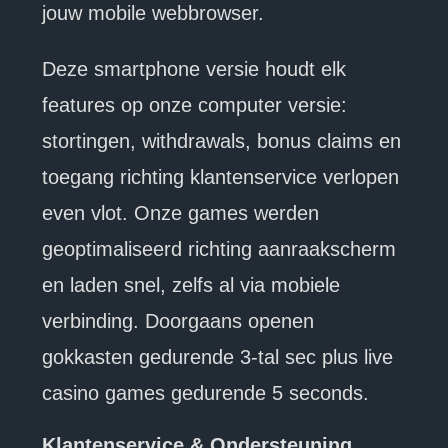
jouw mobile webbrowser.
Deze smartphone versie houdt elk
features op onze computer versie:
stortingen, withdrawals, bonus claims en
toegang richting klantenservice verlopen
even vlot. Onze games werden
geoptimaliseerd richting aanraakscherm
en laden snel, zelfs al via mobiele
verbinding. Doorgaans openen
gokkasten gedurende 3-tal sec plus live
casino games gedurende 5 seconds.
Klantenservice & Ondersteuning