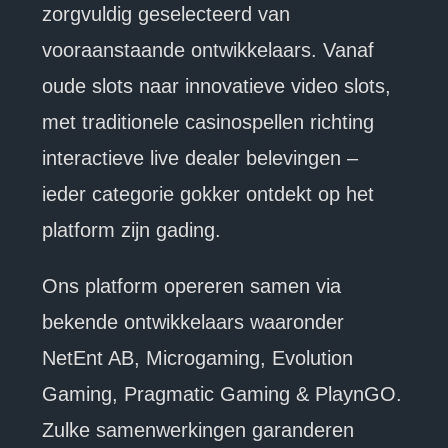
zorgvuldig geselecteerd van
vooraanstaande ontwikkelaars. Vanaf
oude slots naar innovatieve video slots,
met traditionele casinospellen richting
interactieve live dealer belevingen –
ieder categorie gokker ontdekt op het
platform zijn gading.
Ons platform opereren samen via
bekende ontwikkelaars waaronder
NetEnt AB, Microgaming, Evolution
Gaming, Pragmatic Gaming & PlaynGO.
Zulke samenwerkingen garanderen