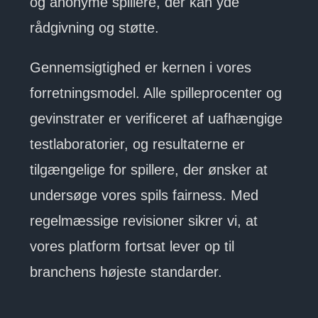
og anonyme spillere, der kan yde
rådgivning og støtte.
Gennemsigtighed er kernen i vores
forretningsmodel. Alle spilleprocenter og
gevinstrater er verificeret af uafhængige
testlaboratorier, og resultaterne er
tilgængelige for spillere, der ønsker at
undersøge vores spils fairness. Med
regelmæssige revisioner sikrer vi, at
vores platform fortsat lever op til
branchens højeste standarder.