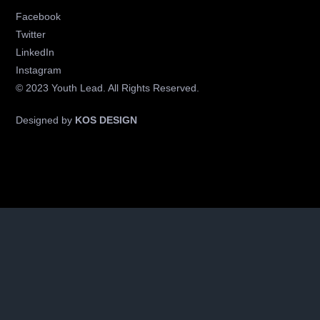
Facebook
Twitter
LinkedIn
Instagram
© 2023 Youth Lead. All Rights Reserved.
Designed by
KOS DESIGN