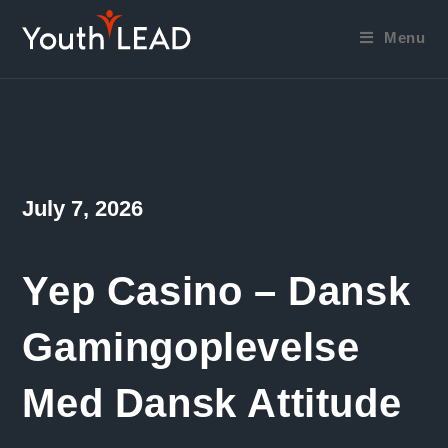
Skip
to
Menu
content
Post
July 7, 2026
published:
Yep Casino – Dansk
Gamingoplevelse
Med Dansk Attitude