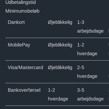
Udbetalingstid
Minimumsbeløb
Dankort
Øjeblikkelig
1-3
arbejdsdage
MobilePay
Øjeblikkelig
1-2
hverdage
Visa/Mastercard
Øjeblikkelig
2-5
hverdage
Bankoverførsel
1-2
3-5
hverdage
arbejdsdage