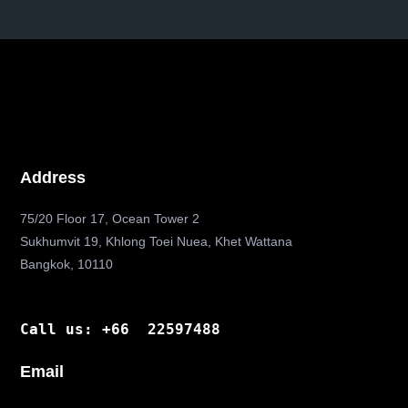
Address
75/20 Floor 17, Ocean Tower 2
Sukhumvit 19, Khlong Toei Nuea, Khet Wattana
Bangkok, 10110
Call us: +66 22597488
Email