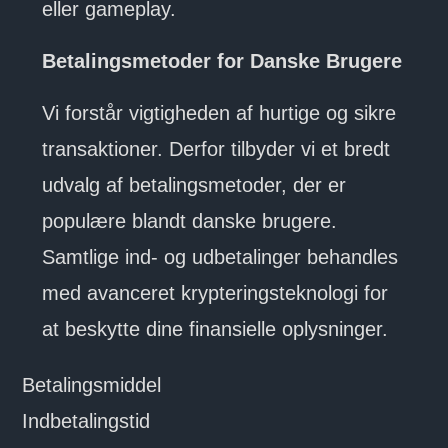
eller gameplay.
Betalingsmetoder for Danske Brugere
Vi forstår vigtigheden af hurtige og sikre
transaktioner. Derfor tilbyder vi et bredt
udvalg af betalingsmetoder, der er
populære blandt danske brugere.
Samtlige ind- og udbetalinger behandles
med avanceret krypteringsteknologi for
at beskytte dine finansielle oplysninger.
Betalingsmiddel
Indbetalingstid