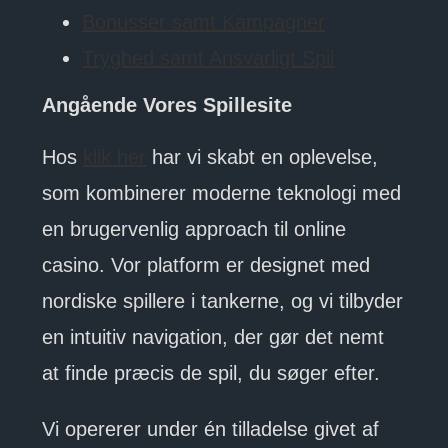
Bonusser samt Kampagner
Tryghed samt Ansvarligt Spil
Angående Vores Spillesite
Hos
klik her
har vi skabt en oplevelse,
som kombinerer moderne teknologi med
en brugervenlig approach til online
casino. Vor platform er designet med
nordiske spillere i tankerne, og vi tilbyder
en intuitiv navigation, der gør det nemt
at finde præcis de spil, du søger efter.
Vi opererer under én tilladelse givet af