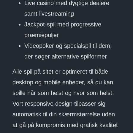
Live casino med dygtige dealere
samt livestreaming
Jackpot-spil med progressive
præmiepuljer
Videopoker og specialspil til dem,
der søger alternative spilformer
Alle spil på sitet er optimeret til både
desktop og mobile enheder, så du kan
spille når som helst og hvor som helst.
Vort responsive design tilpasser sig
automatisk til din skærmstørrelse uden
at gå på kompromis med grafisk kvalitet