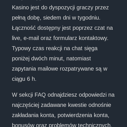
Kasino jest do dyspozycji graczy przez
pełną dobę, siedem dni w tygodniu.
Łączność dostępny jest poprzez czat na
live, e-mail oraz formularz kontaktowy.
Typowy czas reakcji na chat sięga
poniżej dwóch minut, natomiast
zapytania mailowe rozpatrywane są w
ciągu 6 h.
W sekcji FAQ odnajdziesz odpowiedzi na
najczęściej zadawane kwestie odnośnie
zakładania konta, potwierdzenia konta,
bonusów oraz problemów technicznych.