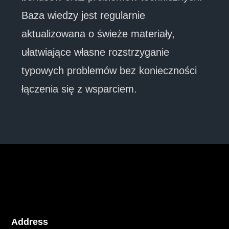
Baza wiedzy jest regularnie
aktualizowana o świeże materiały,
ułatwiające własne rozstrzyganie
typowych problemów bez konieczności
łączenia się z wsparciem.
Address