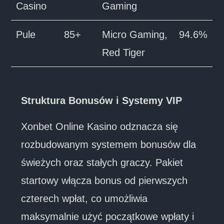
Casino
Gaming
Pule
85+
Micro Gaming,
94.6%
Red Tiger
Struktura Bonusów i Systemy VIP
Xonbet Online Kasino odznacza się
rozbudowanym systemem bonusów dla
świeżych oraz stałych graczy. Pakiet
startowy włącza bonus od pierwszych
czterech wpłat, co umożliwia
maksymalnie użyć początkowe wpłaty i