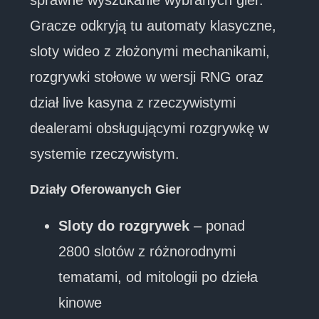
sprawne wyszukanie wybranych gier.
Gracze odkryją tu automaty klasyczne,
sloty wideo z złożonymi mechanikami,
rozgrywki stołowe w wersji RNG oraz
dział live kasyna z rzeczywistymi
dealerami obsługującymi rozgrywkę w
systemie rzeczywistym.
Działy Oferowanych Gier
Sloty do rozgrywek
– ponad
2800 slotów z różnorodnymi
tematami, od mitologii po dzieła
kinowe