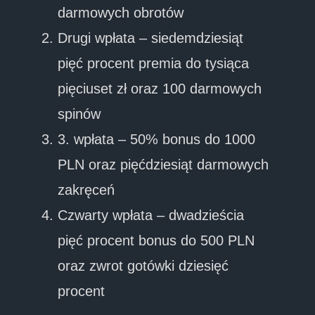
darmowych obrotów
Drugi wpłata – siedemdziesiąt
pięć procent premia do tysiąca
pięciuset zł oraz 100 darmowych
spinów
3. wpłata – 50% bonus do 1000
PLN oraz pięćdziesiąt darmowych
zakręceń
Czwarty wpłata – dwadzieścia
pięć procent bonus do 500 PLN
oraz zwrot gotówki dziesięć
procent