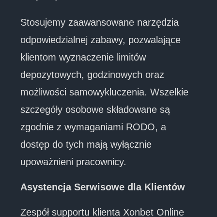
Stosujemy zaawansowane narzędzia
odpowiedzialnej zabawy, pozwalające
klientom wyznaczenie limitów
depozytowych, godzinowych oraz
możliwości samowykluczenia. Wszelkie
szczegóły osobowe składowane są
zgodnie z wymaganiami RODO, a
dostęp do tych mają wyłącznie
upoważnieni pracownicy.
Asystencja Serwisowe dla Klientów
Zespół supportu klienta Xonbet Online