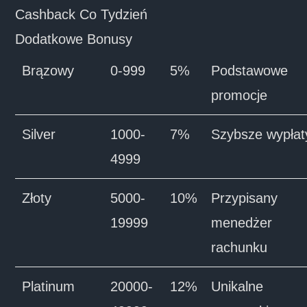
Cashback Co Tydzień
Dodatkowe Bonusy
Brązowy
0-999
5%
Podstawowe
promocje
Silver
1000-
7%
Szybsze wypłat
4999
Złoty
5000-
10%
Przypisany
19999
menedżer
rachunku
Platinum
20000-
12%
Unikalne