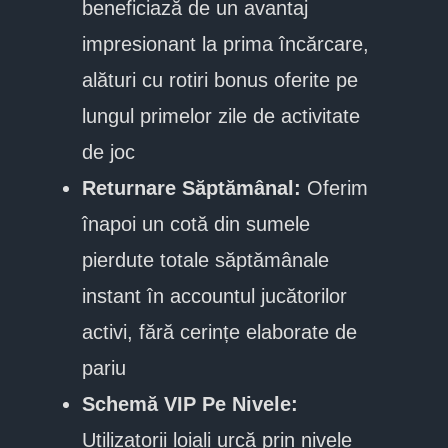
beneficiază de un avantaj
impresionant la prima încărcare,
alături cu rotiri bonus oferite pe
lungul primelor zile de activitate
de joc
Returnare Săptămânal:
Oferim
înapoi un cotă din sumele
pierdute totale săptămânale
instant în accountul jucătorilor
activi, fără cerințe elaborate de
pariu
Schemă VIP Pe Nivele:
Utilizatorii loiali urcă prin nivele