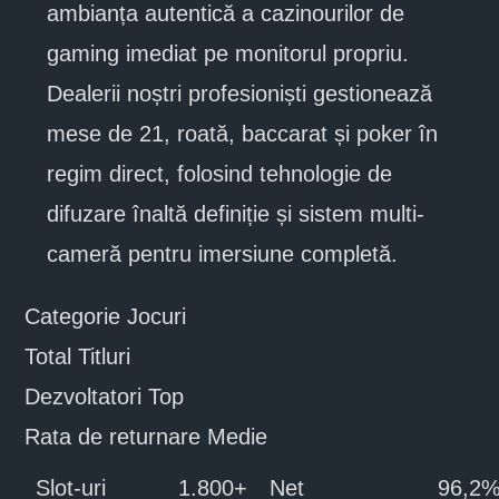
ambianța autentică a cazinourilor de
gaming imediat pe monitorul propriu.
Dealerii noștri profesioniști gestionează
mese de 21, roată, baccarat și poker în
regim direct, folosind tehnologie de
difuzare înaltă definiție și sistem multi-
cameră pentru imersiune completă.
Categorie Jocuri
Total Titluri
Dezvoltatori Top
Rata de returnare Medie
Slot-uri
1.800+
Net
96,2