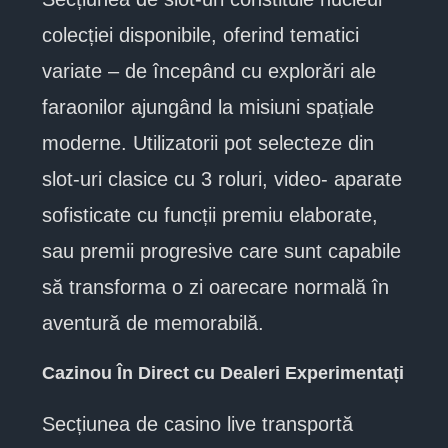
colecției disponibile, oferind tematici
variate – de începând cu explorări ale
faraonilor ajungând la misiuni spațiale
moderne. Utilizatorii pot selecteze din
slot-uri clasice cu 3 roluri, video- aparate
sofisticate cu funcții premiu elaborate,
sau premii progresive care sunt capabile
să transforma o zi oarecare normală în
aventură de memorabilă.
Cazinou În Direct cu Dealeri Experimentați
Secțiunea de casino live transportă