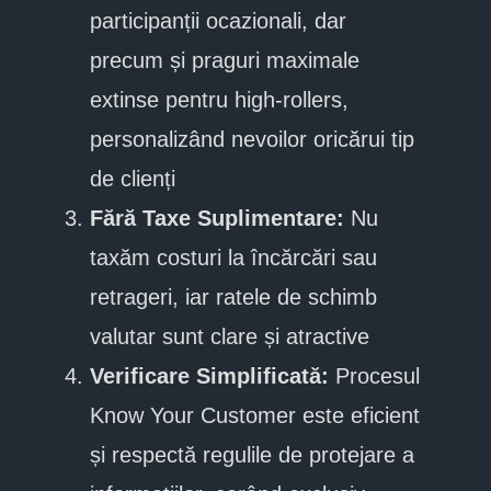
participanții ocazionali, dar
precum și praguri maximale
extinse pentru high-rollers,
personalizând nevoilor oricărui tip
de clienți
Fără Taxe Suplimentare:
Nu
taxăm costuri la încărcări sau
retrageri, iar ratele de schimb
valutar sunt clare și atractive
Verificare Simplificată:
Procesul
Know Your Customer este eficient
și respectă regulile de protejare a