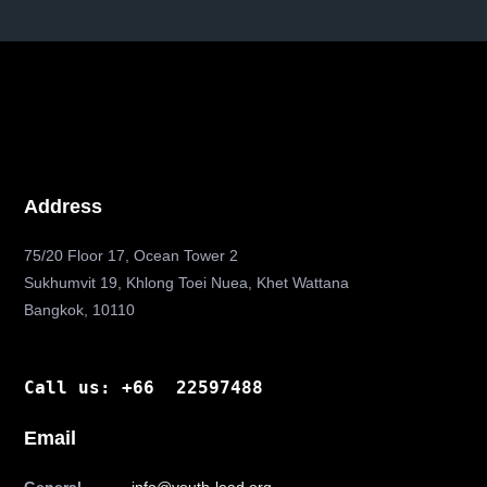
Address
75/20 Floor 17, Ocean Tower 2
Sukhumvit 19, Khlong Toei Nuea, Khet Wattana
Bangkok, 10110
Call us: +66 22597488
Email