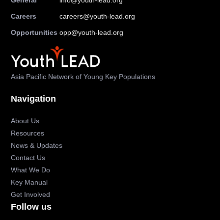
General
info@youth-lead.org
Careers
careers@youth-lead.org
Opportunities
opp@youth-lead.org
Asia Pacific Network of Young Key Populations
Navigation
About Us
Resources
News & Updates
Contact Us
What We Do
Key Manual
Get Involved
Follow us