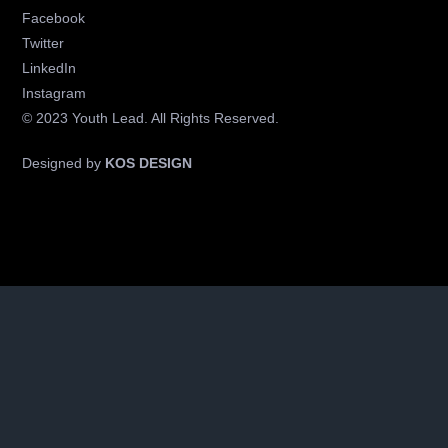
Facebook
Twitter
LinkedIn
Instagram
© 2023 Youth Lead. All Rights Reserved.
Designed by
KOS DESIGN