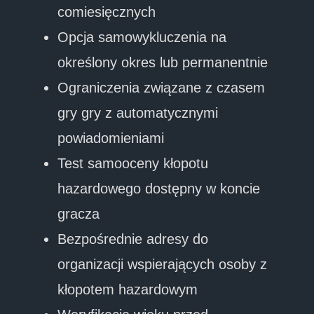
comiesięcznych
Opcja samowykluczenia na
określony okres lub permanentnie
Ograniczenia związane z czasem
gry gry z automatycznymi
powiadomieniami
Test samooceny kłopotu
hazardowego dostępny w koncie
gracza
Bezpośrednie adresy do
organizacji wspierających osoby z
kłopotem hazardowym