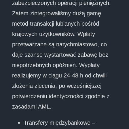
zabezpieczonych operacji pieniężnych.
Zatem zintegrowaliśmy dużą gamę
metod transakcji lubianych pośród
krajowych użytkowników. Wpłaty
przetwarzane są natychmiastowo, co
daje szansę wystartować zabawę bez
niepotrzebnych opóźnień. Wypłaty
realizujemy w ciągu 24-48 h od chwili
złożenia zlecenia, po wcześniejszej
potwierdzeniu identyczności zgodnie z
zasadami AML.
Transfery międzybankowe –