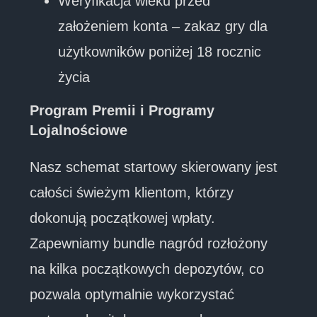
Weryfikacja wieku przed
założeniem konta – zakaz gry dla
użytkowników poniżej 18 rocznic
życia
Program Premii i Programy
Lojalnościowe
Nasz schemat startowy skierowany jest
całości świeżym klientom, którzy
dokonują początkowej wpłaty.
Zapewniamy bundle nagród rozłożony
na kilka początkowych depozytów, co
pozwala optymalnie wykorzystać