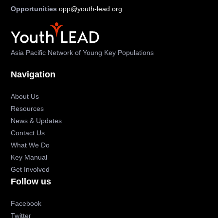
Opportunities
opp@youth-lead.org
Asia Pacific Network of Young Key Populations
Navigation
About Us
Resources
News & Updates
Contact Us
What We Do
Key Manual
Get Involved
Follow us
Facebook
Twitter