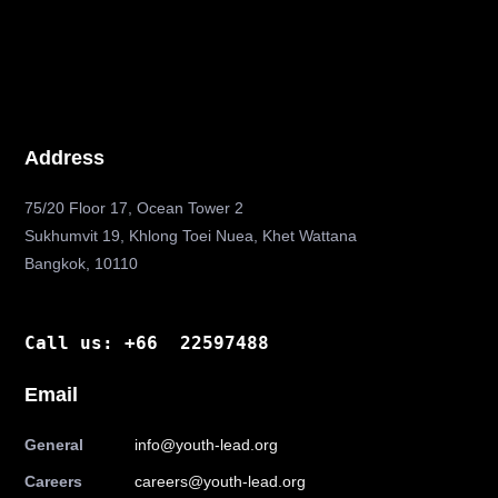
Address
75/20 Floor 17, Ocean Tower 2
Sukhumvit 19, Khlong Toei Nuea, Khet Wattana
Bangkok, 10110
Call us: +66 22597488
Email
General
info@youth-lead.org
Careers
careers@youth-lead.org