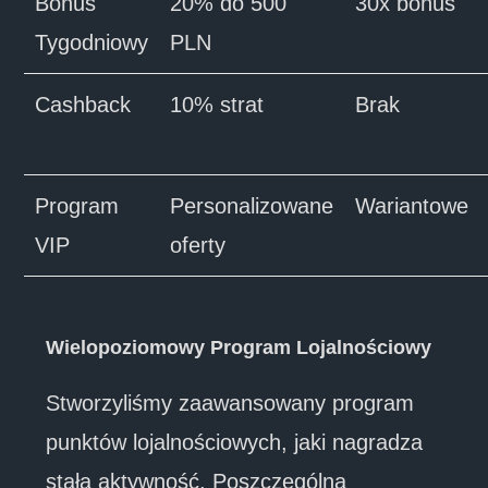
Bonus
20% do 500
30x bonus
Tygodniowy
PLN
Cashback
10% strat
Brak
Program
Personalizowane
Wariantowe
VIP
oferty
Wielopoziomowy Program Lojalnościowy
Stworzyliśmy zaawansowany program
punktów lojalnościowych, jaki nagradza
stałą aktywność. Poszczególna