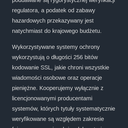
poddawane są rygorystycznej weryfikacji
regulatora, a podatek od zabawy
hazardowych przekazywany jest
natychmiast do krajowego budżetu.
Wykorzystywane systemy ochrony
wykorzystują o długości 256 bitów
kodowanie SSL, jakie chroni wszystkie
wiadomości osobowe oraz operacje
pieniężne. Kooperujemy wyłącznie z
licencjonowanymi producentami
systemów, których tytuły systematycznie
weryfikowane są względem zakresie