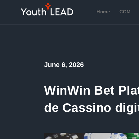
Skip
to
Home
CCM
content
Post
June 6, 2026
published:
WinWin Bet Pla
de Cassino digi