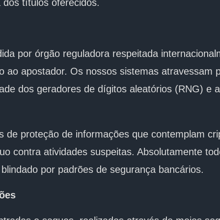
 dos títulos oferecidos.
ida por órgão reguladora respeitada internacional
o ao apostador. Os nossos sistemas atravessam po
dade dos geradores de dígitos aleatórios (RNG) e
de proteção de informações que contemplam crip
ínuo contra atividades suspeitas. Absolutamente to
 blindado por padrões de segurança bancários.
ções