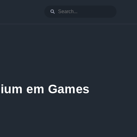
emium em Games