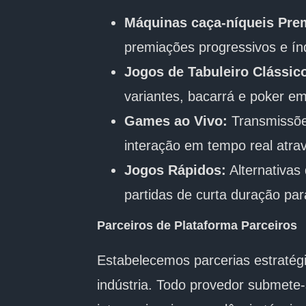
Máquinas caça-níqueis Pre
premiações progressivos e ín
Jogos de Tabuleiro Clássic
variantes, bacarrá e poker e
Games ao Vivo:
Transmissões
interação em tempo real atra
Jogos Rápidos:
Alternativas
partidas de curta duração pa
Parceiros de Plataforma Parceiros
Estabelecemos parcerias estraté
indústria. Todo provedor submete-s