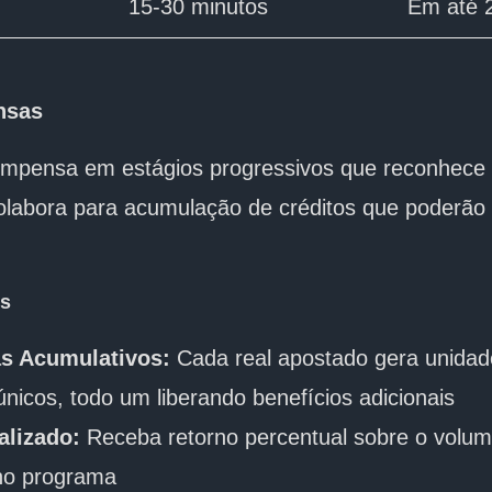
15-30 minutos
Em até 
nsas
pensa em estágios progressivos que reconhece e
colabora para acumulação de créditos que poderã
os
 Acumulativos:
Cada real apostado gera unida
únicos, todo um liberando benefícios adicionais
alizado:
Receba retorno percentual sobre o volum
no programa