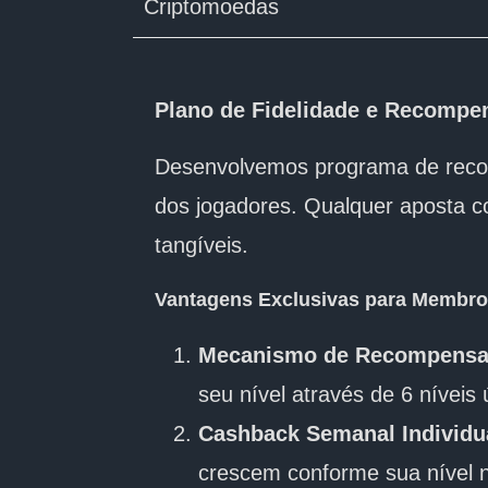
Criptomoedas
Plano de Fidelidade e Recompe
Desenvolvemos programa de recom
dos jogadores. Qualquer aposta 
tangíveis.
Vantagens Exclusivas para Membr
Mecanismo de Recompensas
seu nível através de 6 níveis 
Cashback Semanal Individu
crescem conforme sua nível 