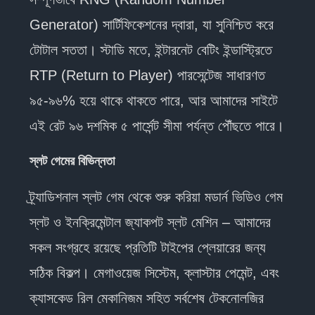
Generator) সার্টিফিকেশনের দ্বারা, যা সুনিশ্চিত করে
টোটাল সততা। স্টাডি মতে, ইন্টারনেট বেটিং ইন্ডাস্ট্রিতে
RTP (Return to Player) পারসেন্টেজ সাধারণত
৯৫-৯৬% হয়ে থাকে থাকতে পারে, আর আমাদের সাইটে
এই রেট ৯৬ দশমিক ৫ পার্সেন্ট সীমা পর্যন্ত পৌঁছতে পারে।
স্লট গেমের বিভিন্নতা
ট্র্যাডিশনাল স্লট গেম থেকে শুরু করিয়া মডার্ন ভিডিও গেম
স্লট ও ইনক্রিমেন্টাল জ্যাকপট স্লট মেশিন – আমাদের
সকল সংগ্রহে রয়েছে প্রতিটি টাইপের প্লেয়ারের জন্য
সঠিক বিকল্প। মেগাওয়েজ সিস্টেম, ক্লাস্টার পেমেন্ট, এবং
ক্যাসকেড রিল মেকানিজম সহিত সর্বশেষ টেকনোলজির