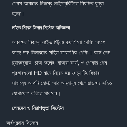
গেমস আমাদের নিজস্ব লাইব্রেরিটিতে নিয়মিত যুক্ত
হচ্ছে।
লাইভ স্ট্রিম ডিলার সিস্টেম অভিজ্ঞতা
আমাদের নিজস্ব লাইভ স্ট্রিম ক্যাসিনো গেমিং অংশে
আছে দক্ষ ডিলারদের সহিত তাৎক্ষণিক গেমিং। কার্ড গেম
ব্ল্যাকজ্যাক, চাকা রুলেট, বাকারা কার্ড, ও পোকার গেম
প্রকারগুলো HD মানে স্ট্রিম হয় ও চ্যাটিং ফিচার
সাহায্যে আপনি হোস্ট আর অন্যান্য খেলোয়াড়দের সহিত
যোগাযোগ করিতে পারবেন।
লেনদেন ও নিরাপত্তা সিস্টেম
অর্থপ্রদান সিস্টেম