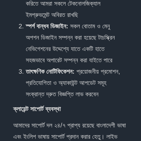
করিতে আমরা সকলে টেকনোলজিক্যাল
ইমপ্রুভমেন্ট অবিরত রাখছি
স্পর্শ বান্ধব ডিজাইন:
সকল বোতাম ও মেনু
অপশন ডিজাইন সম্পন্ন করা হয়েছে টাচস্ক্রিন
নেভিগেশনের উদ্দেশ্যে যাতে একটি হাতে
সহজভাবে অপারেট সম্পন্ন করা যাইতে পারে
তাৎক্ষণিক নোটিফিকেশন:
প্রয়োজনীয় প্রমোশন,
প্রতিযোগিতা ও অ্যাকাউন্ট আপডেট সমূহ
সংক্রান্ত দ্রুত বিজ্ঞপ্তি লাভ করবেন
ক্লায়েন্ট সাপোর্ট ব্যবস্থা
আমাদের সাপোর্ট দল ২৪/৭ প্রাপ্য রয়েছে বাংলাদেশী ভাষা
এবং ইংলিশ ভাষায় সাপোর্ট প্রদান করার হেতু। লাইভ