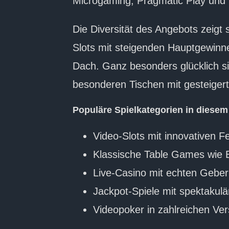
Microgaming, Pragmatic Play und
Die Diversität des Angebots zeigt 
Slots mit steigenden Hauptgewinne
Dach. Ganz besonders glücklich sin
besonderen Tischen mit gesteigert
Populäre Spielkategorien in diesem
Video-Slots mit innovativen
Klassische Table Games wie Bl
Live-Casino mit echten Geber
Jackpot-Spiele mit spektakulä
Videopoker in zahlreichen Ver