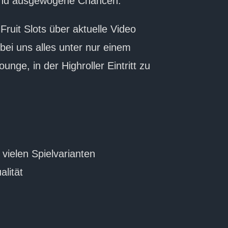
 und ausgewogene Chancen.
Fruit Slots über aktuelle Video
bei uns alles unter nur einem
ge, in der Highroller Eintritt zu
vielen Spielvarianten
lität