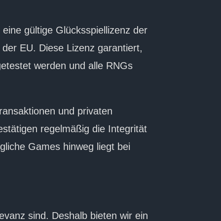
eine gültige Glücksspiellizenz der
der EU. Diese Lizenz garantiert,
 getestet werden und alle RNGs
Transaktionen und privaten
tätigen regelmäßig die Integrität
jegliche Games hinweg liegt bei
vanz sind. Deshalb bieten wir ein