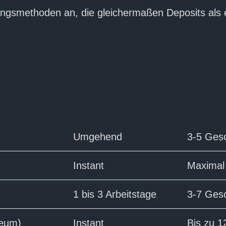
ngsmethoden an, die gleichermaßen Deposits als
Umgehend
3-5 Ges
Instant
Maximal
1 bis 3 Arbeitstage
3-7 Ges
reum)
Instant
Bis zu 1