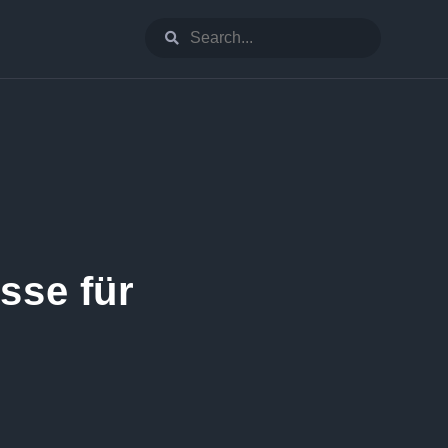
sse für