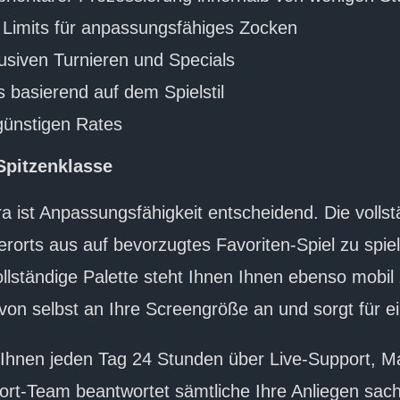
 Limits für anpassungsfähiges Zocken
siven Turnieren und Specials
basierend auf dem Spielstil
günstigen Rates
Spitzenklasse
 ist Anpassungsfähigkeit entscheidend. Die vollst
lerorts aus auf bevorzugtes Favoriten-Spiel zu sp
llständige Palette steht Ihnen Ihnen ebenso mobil
von selbst an Ihre Screengröße an und sorgt für ei
 Ihnen jeden Tag 24 Stunden über Live-Support, Ma
ort-Team beantwortet sämtliche Ihre Anliegen sach