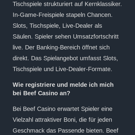
Tischspiele strukturiert auf Kernklassiker.
In-Game-Freispiele stapeln Chancen.
Slots, Tischspiele, Live-Dealer als
Säulen. Spieler sehen Umsatzfortschritt
live. Der Banking-Bereich öffnet sich
direkt. Das Spielangebot umfasst Slots,
Tischspiele und Live-Dealer-Formate.
Wie registriere und melde ich mich
bei Beef Casino an?
Bei Beef Casino erwartet Spieler eine
Vielzahl attraktiver Boni, die für jeden
Geschmack das Passende bieten. Beef