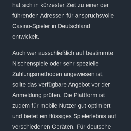
hat sich in kürzester Zeit zu einer der
führenden Adressen für anspruchsvolle
Casino-Spieler in Deutschland
entwickelt.
Auch wer ausschließlich auf bestimmte
Nischenspiele oder sehr spezielle
Zahlungsmethoden angewiesen ist,
sollte das verfügbare Angebot vor der
Anmeldung prüfen. Die Plattform ist
zudem für mobile Nutzer gut optimiert
und bietet ein flüssiges Spielerlebnis auf
verschiedenen Geräten. Für deutsche