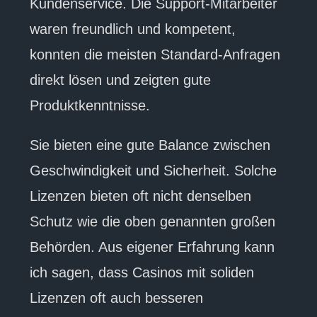
Kundenservice. Die Support-Mitarbeiter
waren freundlich und kompetent,
konnten die meisten Standard-Anfragen
direkt lösen und zeigten gute
Produktkenntnisse.
Sie bieten eine gute Balance zwischen
Geschwindigkeit und Sicherheit. Solche
Lizenzen bieten oft nicht denselben
Schutz wie die oben genannten großen
Behörden. Aus eigener Erfahrung kann
ich sagen, dass Casinos mit soliden
Lizenzen oft auch besseren