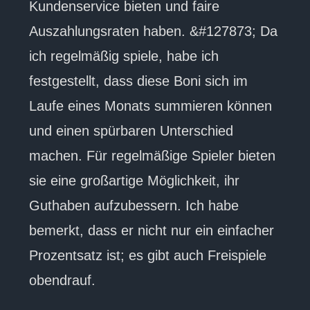
Kundenservice bieten und faire
Auszahlungsraten haben. &#127873; Da
ich regelmäßig spiele, habe ich
festgestellt, dass diese Boni sich im
Laufe eines Monats summieren können
und einen spürbaren Unterschied
machen. Für regelmäßige Spieler bieten
sie eine großartige Möglichkeit, ihr
Guthaben aufzubessern. Ich habe
bemerkt, dass er nicht nur ein einfacher
Prozentsatz ist; es gibt auch Freispiele
obendrauf.