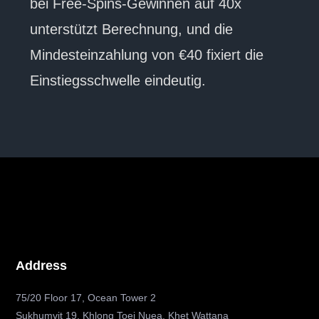
bei Free-Spins-Gewinnen auf 40x
unterstützt Berechnung, und die
Mindest­einzahlung von €40 fixiert die
Einstiegsschwelle eindeutig.
Address
75/20 Floor 17, Ocean Tower 2
Sukhumvit 19, Khlong Toei Nuea, Khet Wattana