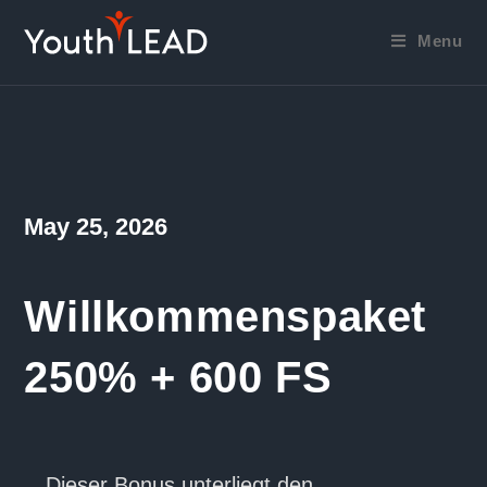
Skip
to
Menu
content
Post
May 25, 2026
published:
Willkommenspaket
250% + 600 FS
Dieser Bonus unterliegt den