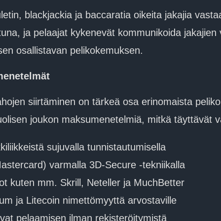
etin, blackjackia ja baccaratia oikeita jakajia vast
tuna, ja pelaajat kykenevät kommunikoida jakajien 
aisen osallistavan pelikokemuksen.
umenetelmät
ahojen siirtäminen on tärkeä osa erinomaista pel
olisen joukon maksumenetelmiä, mitkä täyttävät va
kiliikkeistä sujuvalla tunnistautumisella
Mastercard) varmalla 3D-Secure -tekniikalla
 kuten mm. Skrill, Neteller ja MuchBetter
um ja Litecoin nimettömyyttä arvostaville
livat pelaamisen ilman rekisteröitymistä