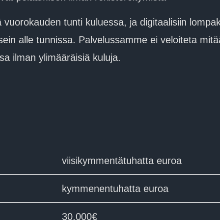
uorokauden tunti kuluessa, ja digitaalisiin lompakko
sein alle tunnissa. Palvelussamme ei veloiteta mitää
sa ilman ylimääräisiä kuluja.
viisikymmentätuhatta euroa
kymmenentuhatta euroa
30,000€