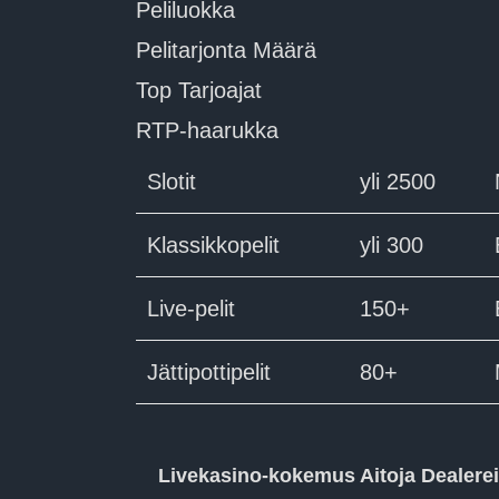
Peliluokka
Pelitarjonta Määrä
Top Tarjoajat
RTP-haarukka
Slotit
yli 2500
Klassikkopelit
yli 300
Live-pelit
150+
Jättipottipelit
80+
Livekasino-kokemus Aitoja Dealerei