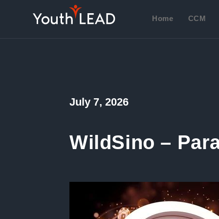
Skip
to
Home
CCM
content
Post
July 7, 2026
published:
WildSino – Par