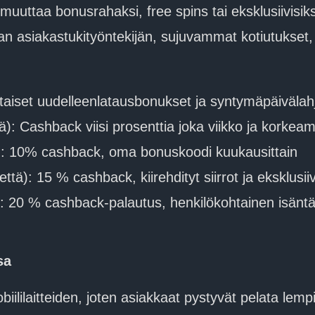
muuttaa bonusrahaksi, free spins tai eksklusiivisik
man asiakastukityöntekijän, sujuvammat kotiutukset
ottaiset uudelleenlatausbonukset ja syntymäpäivälah
): Cashback viisi prosenttia joka viikko ja korkea
ä): 10% cashback, oma bonuskoodi kuukausittain
tä): 15 % cashback, kiirehdityt siirrot ja eksklusii
): 20 % cashback-palautus, henkilökohtainen isäntä
sa
lilaitteiden, joten asiakkaat pystyvät pelata lempipel