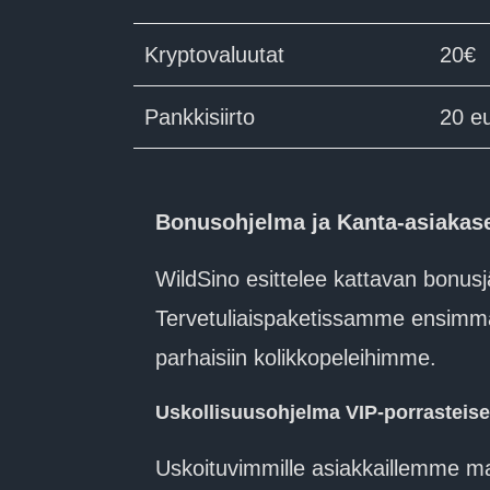
Kryptovaluutat
20€
Pankkisiirto
20 e
Bonusohjelma ja Kanta-asiakas
WildSino esittelee kattavan bonusjä
Tervetuliaispaketissamme ensimmäis
parhaisiin kolikkopeleihimme.
Uskollisuusohjelma VIP-porrasteis
Uskoituvimmille asiakkaillemme mah