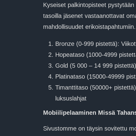
Kyseiset palkintopisteet pystytään 
tasoilla jäsenet vastaanottavat o
mahdollisuudet erikoistapahtumiin.
Bronze (0-999 pistettä): Viik
Hopeataso (1000-4999 pistettä
Gold (5 000 – 14 999 pistett
Platinataso (15000-49999 pistet
Timanttitaso (50000+ pistettä
luksuslahjat
Mobiilipelaaminen Missä Tahan
Sivustomme on täysin sovitettu mobii