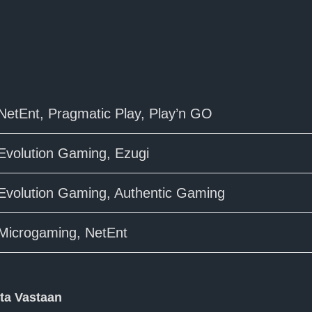
NetEnt, Pragmatic Play, Play’n GO
Evolution Gaming, Ezugi
Evolution Gaming, Authentic Gaming
Microgaming, NetEnt
ta Vastaan