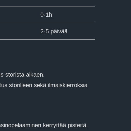
0-1h
2-5 päivää
s storista alkaen.
s storilleen sekä ilmaiskierroksia
sinopelaaminen kerryttää pisteitä.