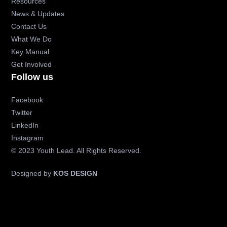
Resources
News & Updates
Contact Us
What We Do
Key Manual
Get Involved
Follow us
Facebook
Twitter
LinkedIn
Instagram
© 2023 Youth Lead. All Rights Reserved.
Designed by
KOS DESIGN