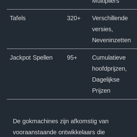
Multipliers
Tafels
320+
Verschillende
versies,
Neveninzetten
Jackpot Spellen
95+
Cumulatieve
hoofdprijzen,
Dagelijkse
Prijzen
De gokmachines zijn afkomstig van
vooraanstaande ontwikkelaars die