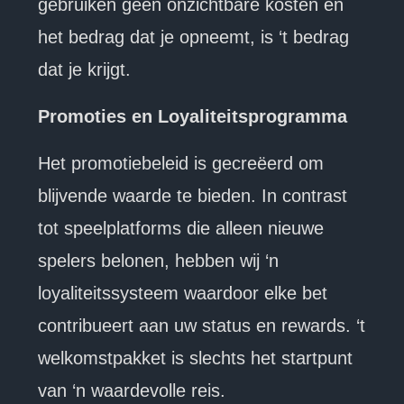
gebruiken géén onzichtbare kosten en
het bedrag dat je opneemt, is ‘t bedrag
dat je krijgt.
Promoties en Loyaliteitsprogramma
Het promotiebeleid is gecreëerd om
blijvende waarde te bieden. In contrast
tot speelplatforms die alleen nieuwe
spelers belonen, hebben wij ‘n
loyaliteitssysteem waardoor elke bet
contribueert aan uw status en rewards. ‘t
welkomstpakket is slechts het startpunt
van ‘n waardevolle reis.