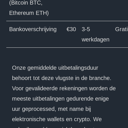
(Bitcoin BTC,
Ethereum ETH)
Bankoverschrijving
€30
3-5
Grat
werkdagen
Onze gemiddelde uitbetalingsduur
behoort tot deze vlugste in de branche.
Voor gevalideerde rekeningen worden de
meeste uitbetalingen gedurende enige
uur geprocessed, met name bij
elektronische wallets en crypto. We