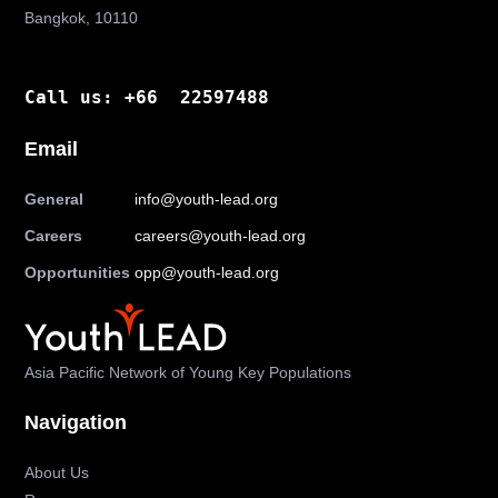
Bangkok, 10110
Call us: +66 22597488
Email
General
info@youth-lead.org
Careers
careers@youth-lead.org
Opportunities
opp@youth-lead.org
Asia Pacific Network of Young Key Populations
Navigation
About Us