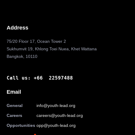
Address
75/20 Floor 17, Ocean Tower 2
Sukhumvit 19, Khlong Toei Nuea, Khet Wattana
Bangkok, 10110
Call us: +66 22597488
Email
General
info@youth-lead.org
Careers
careers@youth-lead.org
Opportunities
opp@youth-lead.org