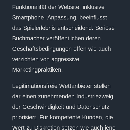
Funktionalität der Website, inklusive
Smartphone- Anpassung, beeinflusst
das Spielerlebnis entscheidend. Seriöse
Buchmacher veröffentlichen deren
Geschäftsbedingungen offen wie auch
verzichten von aggressive
Marketingpraktiken.
Legitimationsfreie Wettanbieter stellen
dar einen zunehmenden Industriezweig,
der Geschwindigkeit und Datenschutz
priorisiert. Für kompetente Kunden, die
Wert zu Diskretion setzen wie auch jene