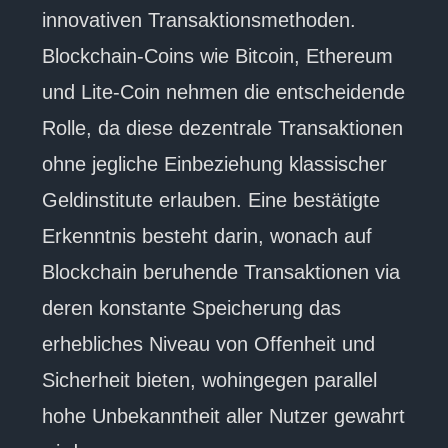
innovativen Transaktionsmethoden.
Blockchain-Coins wie Bitcoin, Ethereum
und Lite-Coin nehmen die entscheidende
Rolle, da diese dezentrale Transaktionen
ohne jegliche Einbeziehung klassischer
Geldinstitute erlauben. Eine bestätigte
Erkenntnis besteht darin, wonach auf
Blockchain beruhende Transaktionen via
deren konstante Speicherung das
erhebliches Niveau von Offenheit und
Sicherheit bieten, wohingegen parallel
hohe Unbekanntheit aller Nutzer gewahrt