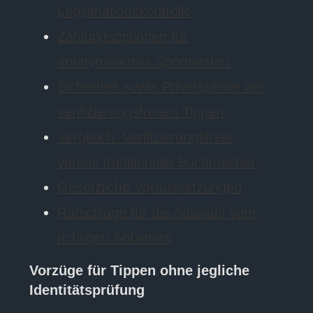
Legitimationskontrolle
Zahlungsoptionen für
anonymisiertes Sportwetten
Sicherheit sowie Privatsphäre bei
verifizierungsfreiem Tippen
Vergleich: Verifizierungsfreie
versus traditionelle Buchmacher
Gesetzliche Voraussetzungen
Ratschläge für die Auswahl vom
richtigen Anbieters
Vorzüge für Tippen ohne jegliche
Identitätsprüfung