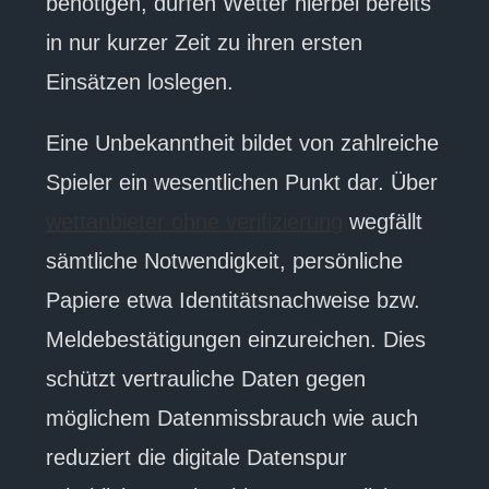
benötigen, dürfen Wetter hierbei bereits
in nur kurzer Zeit zu ihren ersten
Einsätzen loslegen.
Eine Unbekanntheit bildet von zahlreiche
Spieler ein wesentlichen Punkt dar. Über
wettanbieter ohne verifizierung
wegfällt
sämtliche Notwendigkeit, persönliche
Papiere etwa Identitätsnachweise bzw.
Meldebestätigungen einzureichen. Dies
schützt vertrauliche Daten gegen
möglichem Datenmissbrauch wie auch
reduziert die digitale Datenspur