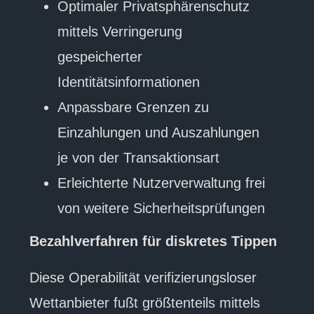
Optimaler Privatsphärenschutz
mittels Verringerung
gespeicherter
Identitätsinformationen
Anpassbare Grenzen zu
Einzahlungen und Auszahlungen
je von der Transaktionsart
Erleichterte Nutzerverwaltung frei
von weitere Sicherheitsprüfungen
Bezahlverfahren für diskretes Tippen
Diese Operabilität verifizierungsloser
Wettanbieter fußt größtenteils mittels