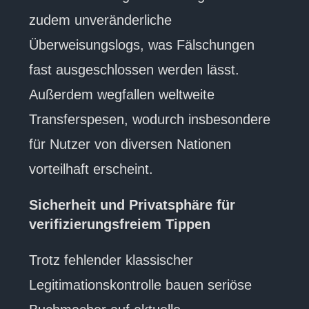
zudem unveränderliche
Überweisungslogs, was Fälschungen
fast ausgeschlossen werden lässt.
Außerdem wegfallen weltweite
Transferspesen, wodurch insbesondere
für Nutzer von diversen Nationen
vorteilhaft erscheint.
Sicherheit und Privatsphäre für
verifizierungsfreiem Tippen
Trotz fehlender klassischer
Legitimationskontrolle bauen seriöse