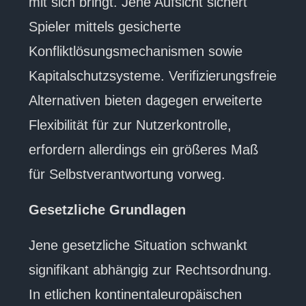
mit sich bringt. Jene Aufsicht sichert
Spieler mittels gesicherte
Konfliktlösungsmechanismen sowie
Kapitalschutzsysteme. Verifizierungsfreie
Alternativen bieten dagegen erweiterte
Flexibilität für zur Nutzerkontrolle,
erfordern allerdings ein größeres Maß
für Selbstverantwortung vorweg.
Gesetzliche Grundlagen
Jene gesetzliche Situation schwankt
signifikant abhängig zur Rechtsordnung.
In etlichen kontinentaleuropäischen