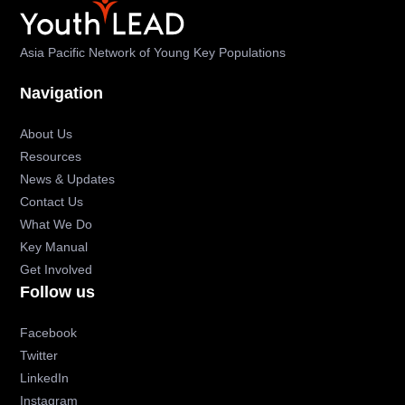
Asia Pacific Network of Young Key Populations
Navigation
About Us
Resources
News & Updates
Contact Us
What We Do
Key Manual
Get Involved
Follow us
Facebook
Twitter
LinkedIn
Instagram