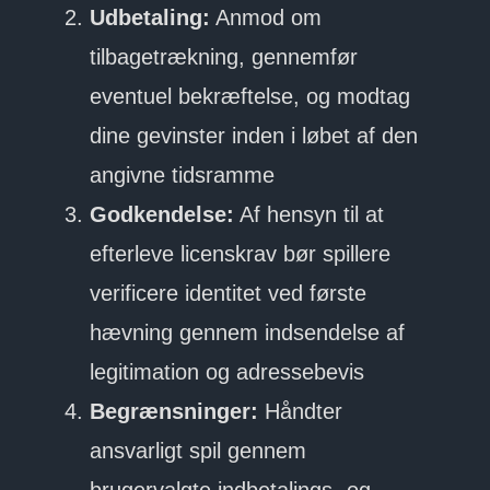
Udbetaling:
Anmod om
tilbagetrækning, gennemfør
eventuel bekræftelse, og modtag
dine gevinster inden i løbet af den
angivne tidsramme
Godkendelse:
Af hensyn til at
efterleve licenskrav bør spillere
verificere identitet ved første
hævning gennem indsendelse af
legitimation og adressebevis
Begrænsninger:
Håndter
ansvarligt spil gennem