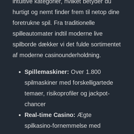
intuitive kategorier, hvilket betyder du
hurtigt og nemt finder frem til netop dine
foretrukne spil. Fra traditionelle
spilleautomater indtil moderne live
spilborde dækker vi det fulde sortimentet
af moderne casinounderholdning.
Spillemaskiner:
Over 1.800
spilmaskiner med forskelligartede
temaer, risikoprofiler og jackpot-
chancer
Real-time Casino:
Ægte
spilkasino-fornemmelse med