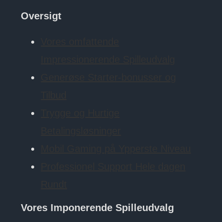
Oversigt
Vores omfattende
Impressionerende Spilleudvalg
Generøse Starter-bonusser og
Tilbud
Trygge og Hurtige
Betalingsløsninger
Mobil Gaming på Ypperste Niveau
Professionel Support Hele dagen
Rundt
Vores Imponerende Spilleudvalg