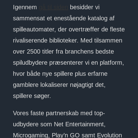
Igennem
gå til siden
besidder vi
sammensat et enestående katalog af
spilleautomater, der overtræffer de fleste
rivaliserende biblioteker. Med tilsammen
over 2500 titler fra branchens bedste
spiludbydere præsenterer vi en platform,
hvor både nye spillere plus erfarne
gamblere lokaliserer nøjagtigt det,
spillere søger.
Vores faste partnerskab med top-
udbydere som Net Entertainment,
Microgaming, Play’n GO samt Evolution