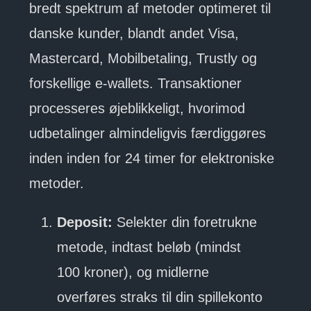
bredt spektrum af metoder optimeret til
danske kunder, blandt andet Visa,
Mastercard, Mobilbetaling, Trustly og
forskellige e-wallets. Transaktioner
processeres øjeblikkeligt, hvorimod
udbetalinger almindeligvis færdiggøres
inden inden for 24 timer for elektroniske
metoder.
Deposit:
Selekter din foretrukne
metode, indtast beløb (mindst
100 kroner), og midlerne
overføres straks til din spillekonto