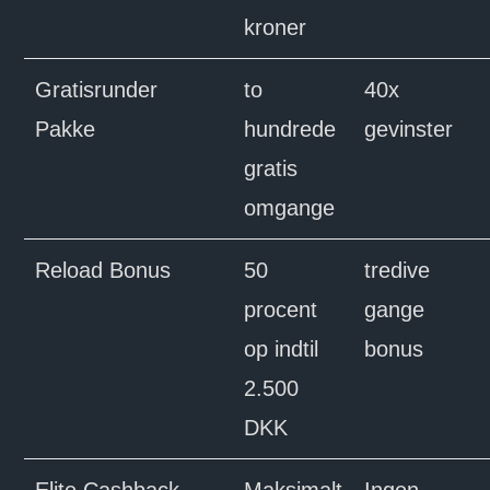
kroner
Gratisrunder
to
40x
Pakke
hundrede
gevinster
gratis
omgange
Reload Bonus
50
tredive
procent
gange
op indtil
bonus
2.500
DKK
Elite Cashback
Maksimalt
Ingen