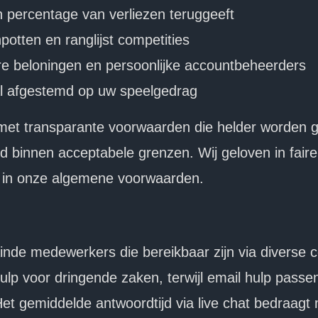
percentage van verliezen teruggeeft
potten en ranglijst competities
e beloningen en persoonlijke accountbeheerders
l afgestemd op uw speelgedrag
met transparante voorwaarden die helder worden 
tijd binnen acceptabele grenzen. Wij geloven in fai
 in onze algemene voorwaarden.
inde medewerkers die bereikbaar zijn via diverse
hulp voor dringende zaken, terwijl email hulp pass
 Het gemiddelde antwoordtijd via live chat bedraag