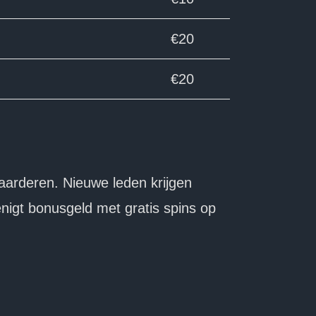
€20
€20
aarderen. Nieuwe leden krijgen
enigt bonusgeld met gratis spins op