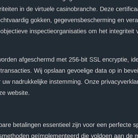
eiten in de virtuele casinobranche. Deze certifica
chtvaardig gokken, gegevensbescherming en verant
bjectieve inspectieorganisaties om het integriteit v
rden afgeschermd met 256-bit SSL encryptie, ident
 transacties. Wij opslaan gevoelige data op in beve
 uw nadrukkelijke instemming. Onze privacyverklar
ze website.
bare betalingen essentieel zijn voor een perfecte 
gsmethoden geïmplementeerd die voldoen aan de m