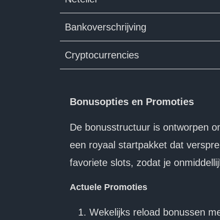
Bankoverschrijving
Cryptocurrencies
Bonusopties en Promoties
De bonusstructuur is ontworpen om
een royaal startpakket dat verspre
favoriete slots, zodat je onmiddel
Actuele Promoties
Wekelijks reload bonussen m