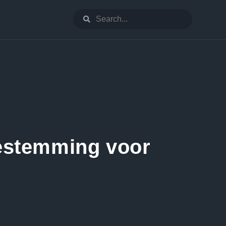
estemming voor