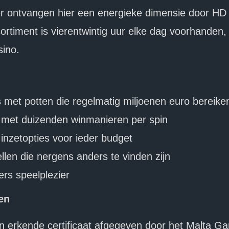
er ontvangen hier een energieke dimensie door H
ortiment is vierentwintig uur elke dag voorhanden, w
sino.
s met potten die regelmatig miljoenen euro bereike
met duizenden winmanieren per spin
 inzetopties voor ieder budget
len die nergens anders te vinden zijn
ers speelplezier
en
 erkende certificaat afgegeven door het Malta G