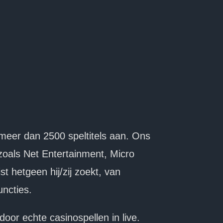
eer dan 2500 speltitels aan. Ons
zoals Net Entertainment, Micro
 hetgeen hij/zij zoekt, van
uncties.
oor echte casinospellen in live.