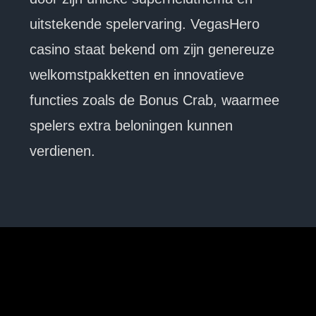
uitstekende spelervaring. VegasHero
casino staat bekend om zijn genereuze
welkomstpakketten en innovatieve
functies zoals de Bonus Crab, waarmee
spelers extra beloningen kunnen
verdienen.