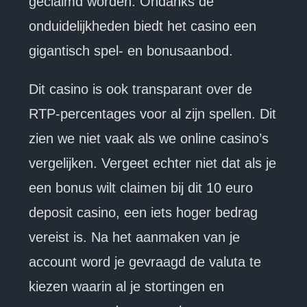
geclaimd worden. Ondanks de
onduidelijkheden biedt het casino een
gigantisch spel- en bonusaanbod.
Dit casino is ook transparant over de
RTP-percentages voor al zijn spellen. Dit
zien we niet vaak als we online casino’s
vergelijken. Vergeet echter niet dat als je
een bonus wilt claimen bij dit 10 euro
deposit casino, een iets hoger bedrag
vereist is. Na het aanmaken van je
account word je gevraagd de valuta te
kiezen waarin al je stortingen en