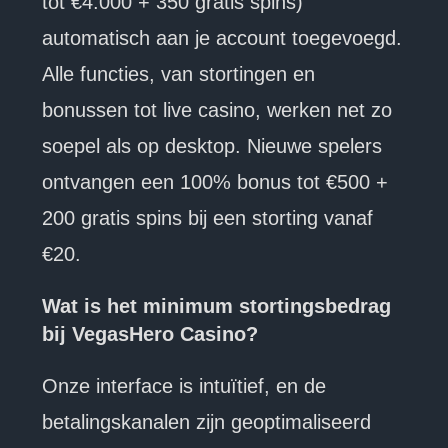
tot €4.000 + 350 gratis spins)
automatisch aan je account toegevoegd.
Alle functies, van stortingen en
bonussen tot live casino, werken net zo
soepel als op desktop. Nieuwe spelers
ontvangen een 100% bonus tot €500 +
200 gratis spins bij een storting vanaf
€20.
Wat is het minimum stortingsbedrag
bij VegasHero Casino?
Onze interface is intuïtief, en de
betalingskanalen zijn geoptimaliseerd