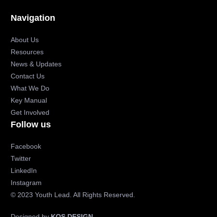
Navigation
About Us
Resources
News & Updates
Contact Us
What We Do
Key Manual
Get Involved
Follow us
Facebook
Twitter
LinkedIn
Instagram
© 2023 Youth Lead. All Rights Reserved.
Designed by
KOS DESIGN