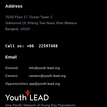
Address
75/20 Floor 17, Ocean Tower 2
Sukhumvit 19, Khlong Toei Nuea, Khet Wattana
Bangkok, 10110
Call us: +66 22597488
Email
General
info@youth-lead.org
Careers
careers@youth-lead.org
Opportunities
opp@youth-lead.org
Asia Pacific Network of Young Key Populations