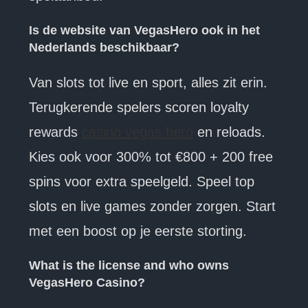
Is de website van VegasHero ook in het
Nederlands beschikbaar?
Van slots tot live en sport, alles zit erin.
Terugkerende spelers scoren loyalty
rewards
casino vegas hero
en reloads.
Kies ook voor 300% tot €800 + 200 free
spins voor extra speelgeld. Speel top
slots en live games zonder zorgen. Start
met een boost op je eerste storting.
What is the license and who owns
VegasHero Casino?