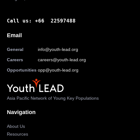
Call us: +66 22597488
Email
General
info@youth-lead.org
Careers
careers@youth-lead.org
Opportunities
opp@youth-lead.org
Asia Pacific Network of Young Key Populations
Navigation
About Us
Resources