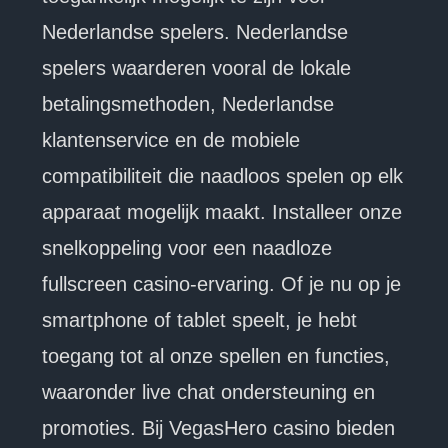
Nederlandse spelers. Nederlandse
spelers waarderen vooral de lokale
betalingsmethoden, Nederlandse
klantenservice en de mobiele
compatibiliteit die naadloos spelen op elk
apparaat mogelijk maakt. Installeer onze
snelkoppeling voor een naadloze
fullscreen casino-ervaring. Of je nu op je
smartphone of tablet speelt, je hebt
toegang tot al onze spellen en functies,
waaronder live chat ondersteuning en
promoties. Bij VegasHero casino bieden