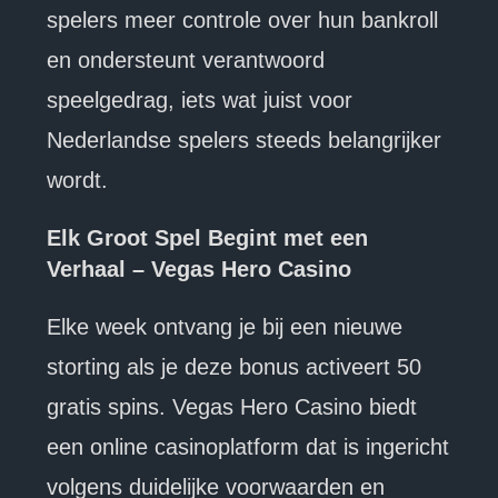
spelers meer controle over hun bankroll
en ondersteunt verantwoord
speelgedrag, iets wat juist voor
Nederlandse spelers steeds belangrijker
wordt.
Elk Groot Spel Begint met een
Verhaal – Vegas Hero Casino
Elke week ontvang je bij een nieuwe
storting als je deze bonus activeert 50
gratis spins. Vegas Hero Casino biedt
een online casinoplatform dat is ingericht
volgens duidelijke voorwaarden en