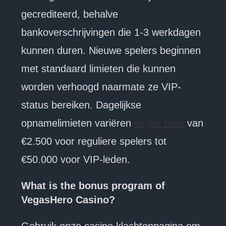
gecrediteerd, behalve
bankoverschrijvingen die 1-3 werkdagen
kunnen duren. Nieuwe spelers beginnen
met standaard limieten die kunnen
worden verhoogd naarmate ze VIP-
status bereiken. Dagelijkse
opnamelimieten variëren
vegas hero
van
€2.500 voor reguliere spelers tot
€50.000 voor VIP-leden.
What is the bonus program of
VegasHero Casino?