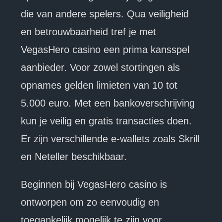
die van andere spelers. Qua veiligheid
en betrouwbaarheid tref je met
VegasHero casino een prima kansspel
aanbieder. Voor zowel stortingen als
opnames gelden limieten van 10 tot
5.000 euro. Met een bankoverschrijving
kun je veilig en gratis transacties doen.
Er zijn verschillende e-wallets zoals Skrill
en Neteller beschikbaar.
Beginnen bij VegasHero casino is
ontworpen om zo eenvoudig en
toegankelijk mogelijk te zijn voor