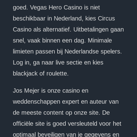
goed. Vegas Hero Casino is niet
beschikbaar in Nederland, kies Circus
Casino als alternatief. Uitbetalingen gaan
snel, vaak binnen een dag. Minimale
limieten passen bij Nederlandse spelers.
Log in, ga naar live sectie en kies
blackjack of roulette.
Jos Mejer is onze casino en
weddenschappen expert en auteur van
de meeste content op onze site. De
officiële site is goed versleuteld voor het
optimaal beveiligen van je gegevens en