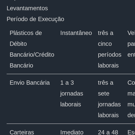
Levantamentos
Período de Execução
Plásticos de
Instantâneo
três a
Ve
Débito
cinco
pa
Bancário/Crédito
períodos
en
Bancário
laborais
Envio Bancária
1 a 3
três a
Co
jornadas
sete
m
laborais
jornadas
mu
laborais
de
Carteiras
Imediato
24 a 48
Es