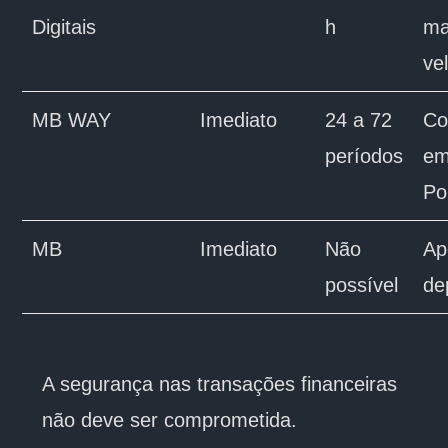
Digitais
h
ma
ve
MB WAY
Imediato
24 a 72
C
períodos
e
Po
MB
Imediato
Não
Ap
possível
de
A segurança nas transações financeiras
não deve ser comprometida.