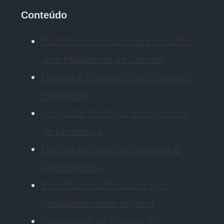
Conteúdo
Padrões Essenciais para Escolher
uma Plataforma de Gaming
Licença e Regulação no Contexto
Português
Amplitude de Jogos e Programas
de Excelência
Opções de Depósito Seguras e
Convenientes
Benefícios e Ofertas: O Que
Verdadeiramente Importa
Experiência de Gaming em