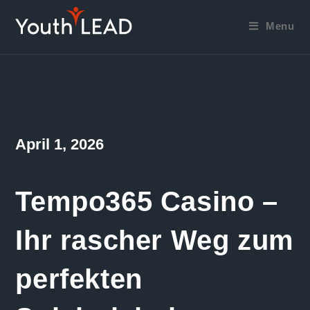
Skip
to
Menu
content
Post
April 1, 2026
published:
Tempo365 Casino –
Ihr rascher Weg zum
perfekten