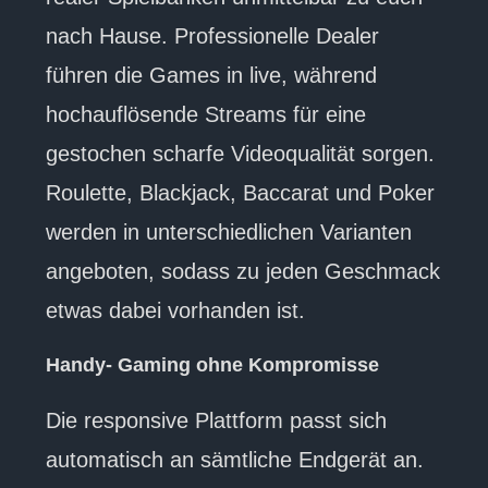
nach Hause. Professionelle Dealer
führen die Games in live, während
hochauflösende Streams für eine
gestochen scharfe Videoqualität sorgen.
Roulette, Blackjack, Baccarat und Poker
werden in unterschiedlichen Varianten
angeboten, sodass zu jeden Geschmack
etwas dabei vorhanden ist.
Handy- Gaming ohne Kompromisse
Die responsive Plattform passt sich
automatisch an sämtliche Endgerät an.