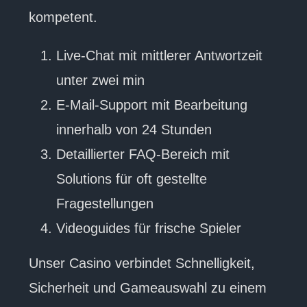
kompetent.
Live-Chat mit mittlerer Antwortzeit
unter zwei min
E-Mail-Support mit Bearbeitung
innerhalb von 24 Stunden
Detaillierter FAQ-Bereich mit
Solutions für oft gestellte
Fragestellungen
Videoguides für frische Spieler
Unser Casino verbindet Schnelligkeit,
Sicherheit und Gameauswahl zu einem