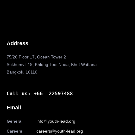
Address
75/20 Floor 17, Ocean Tower 2
Sukhumvit 19, Khlong Toei Nuea, Khet Wattana
Bangkok, 10110
Call us: +66 22597488
Email
General
info@youth-lead.org
Careers
careers@youth-lead.org