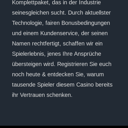
Komplettpaket, das in der Industrie
seinesgleichen sucht. Durch aktuellster
Technologie, fairen Bonusbedingungen
und einem Kundenservice, der seinen
Namen rechtfertigt, schaffen wir ein
Spielerlebnis, jenes Ihre Ansprüche
übersteigen wird. Registrieren Sie euch
noch heute & entdecken Sie, warum
tausende Spieler diesem Casino bereits
ihr Vertrauen schenken.