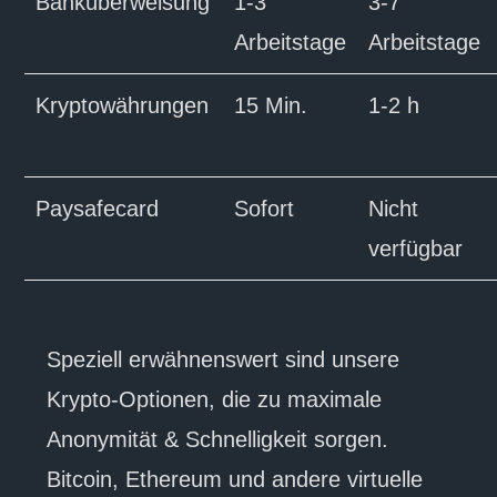
Banküberweisung
1-3
3-7
Arbeitstage
Arbeitstage
Kryptowährungen
15 Min.
1-2 h
Paysafecard
Sofort
Nicht
verfügbar
Speziell erwähnenswert sind unsere
Krypto-Optionen, die zu maximale
Anonymität & Schnelligkeit sorgen.
Bitcoin, Ethereum und andere virtuelle