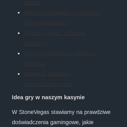
cazino
Kolekcja rozrywek i producenci
oprogramowania
Systemy wpłat i ochrona
transakcji
Program lojalności i struktura
bonusów
Wsparcie klientów i
odpowiedzialna gra
Idea gry w naszym kasynie
W StoneVegas stawiamy na prawdziwe
doświadczenia gamingowe, jakie