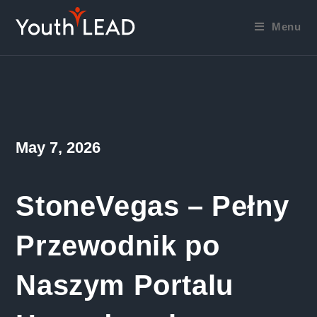
Skip
to
Menu
content
Post
May 7, 2026
published:
StoneVegas – Pełny
Przewodnik po
Naszym Portalu