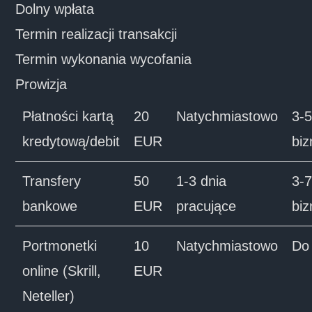
Dolny wpłata
Termin realizacji transakcji
Termin wykonania wycofania
Prowizja
Płatności kartą
20
Natychmiastowo
3-
kredytową/debit
EUR
bi
Transfery
50
1-3 dnia
3-
bankowe
EUR
pracujące
bi
Portmonetki
10
Natychmiastowo
Do
online (Skrill,
EUR
Neteller)