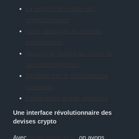
La solution innovante des
cryptomonnaies
Votre catalogue de activités
exceptionnels
Sécurité et fiabilité au centre de
nos préoccupations
Système VIP et récompenses
exclusives
L’expérience mobile optimisée
Une interface révolutionnaire des
devises crypto
Avec
Stake application
, on avons