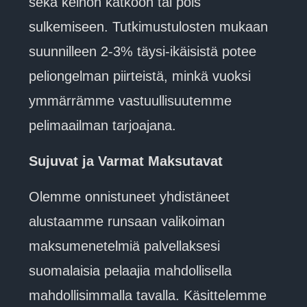
sekä keinon katkoon tai pois
sulkemiseen. Tutkimustulosten mukaan
suunnilleen 2-3% täysi-ikäisistä potee
peliongelman piirteistä, minkä vuoksi
ymmärrämme vastuullisuutemme
pelimaailman tarjoajana.
Sujuvat ja Varmat Maksutavat
Olemme onnistuneet yhdistäneet
alustaamme runsaan valikoiman
maksumenetelmiä palvellaksesi
suomalaisia pelaajia mahdollisella
mahdollisimmalla tavalla. Käsittelemme