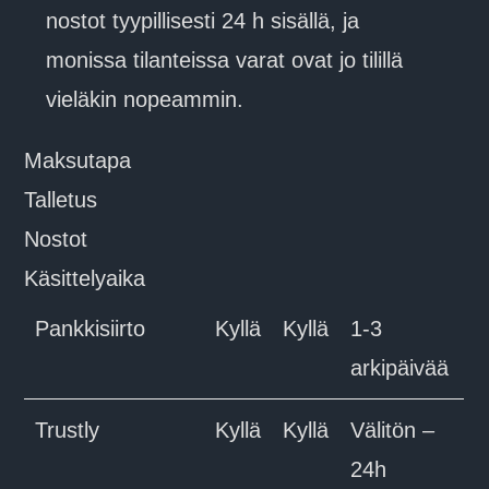
nostot tyypillisesti 24 h sisällä, ja
monissa tilanteissa varat ovat jo tilillä
vieläkin nopeammin.
Maksutapa
Talletus
Nostot
Käsittelyaika
Pankkisiirto
Kyllä
Kyllä
1-3
arkipäivää
Trustly
Kyllä
Kyllä
Välitön –
24h