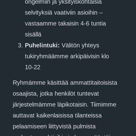
ongelmiin ja yksityiskohtaisia
selvityksiä vaativiin asioihin –
vastaamme takaisin 4-6 tuntia
sisällä
Puhelintuki:
Välitön yhteys
tukiryhmäämme arkipäivisin klo
10-22
Ryhmämme käsittää ammattitaitoisista
osaajista, jotka henkilöt tuntevat
järjestelmämme läpikotaisin. Tiimimme
auttavat kaikenlaisissa tilanteissa
pelaamiseen liittyvistä pulmista