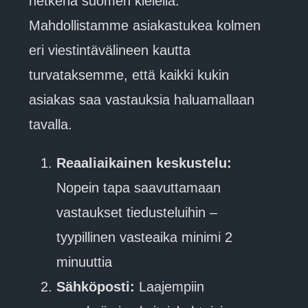
hetkenä suomen kielellä.
Mahdollistamme asiakastukea kolmen
eri viestintävälineen kautta
turvataksemme, että kaikki kukin
asiakas saa vastauksia haluamallaan
tavalla.
Reaaliaikainen keskustelu:
Nopein tapa saavuttamaan
vastaukset tiedusteluihin –
tyypillinen vasteaika minimi 2
minuuttia
Sähköposti:
Laajempiin