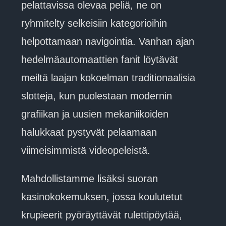
pelattavissa olevaa peliä, ne on
ryhmitelty selkeisiin kategorioihin
helpottamaan navigointia. Vanhan ajan
hedelmäautomaattien fanit löytävät
meiltä laajan kokoelman traditionaalisia
slotteja, kun puolestaan modernin
grafiikan ja uusien mekaniikoiden
halukkaat pystyvät pelaamaan
viimeisimmistä videopeleistä.
Mahdollistamme lisäksi suoran
kasinokokemuksen, jossa koulutetut
krupieerit pyöräyttävät rulettipöytää,