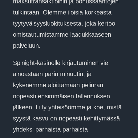
maksutransaktioihin ja bonussääntöjen
tulkintaan. Olemme iloisia korkeasta
tyytyväisyysluokituksesta, joka kertoo
omistautumistamme laadukkaaseen
palveluun.
Spinight-kasinolle kirjautuminen vie
ainoastaan parin minuutin, ja
kykenemme aloittamaan peliuran
nopeasti ensimmäisen tallennuksen
jälkeen. Liity yhteisöömme ja koe, mistä
syystä kasvu on nopeasti kehittymässä
yhdeksi parhaista parhaista