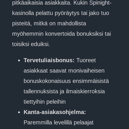
pitkäaikaisia asiakkaita. Kukin Spinight-
kasinolla pelattu pyöräytys tai jako tuo
pisteitä, mitkä on mahdollista
myöhemmin konvertoida bonuksiksi tai
toisiksi eduiksi.
Tervetuliaisbonus:
Tuoreet
asiakkaat saavat monivaiheisen
bonuskokonaisuus ensimmäisistä
tallennuksista ja ilmaiskierroksia
tiettyihin peleihin
Kanta-asiakasohjelma:
Paremmilla levelillä pelaajat