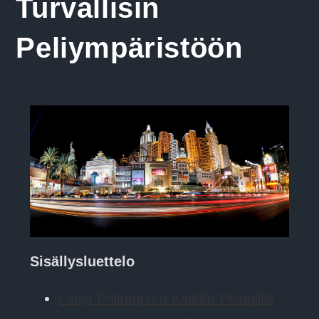
Turvallisin
Peliympäristöön
Sisällysluettelo
Laaja Pelitarjonta Kaikille Pelaajille