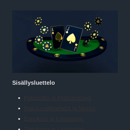
Sisällysluettelo
Pelisisältö ja Pelitoimittajat
Maksuvaihtoehdot ja Nostot
Bonukset ja Kampanjat
Tietoturva ja Lisensointi