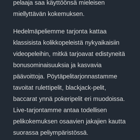
pelaaja saa käyttöönsä mieleisen
miellyttävän kokemuksen.
Hedelmäpeliemme tarjonta kattaa
klassisista kolikkopeleistä nykyaikaisiin
videopeleihin, mitkä tarjoavat edistyneitä
bonusominaisuuksia ja kasvavia
päävoittoja. Pöytäpelitarjonnastamme
tavoitat rulettipelit, blackjack-pelit,
baccarat ynnä pokeripelit eri muodoissa.
Live-tarjontamme antaa todellisen
pelikokemuksen osaavien jakajien kautta
suorassa peliympäristössä.