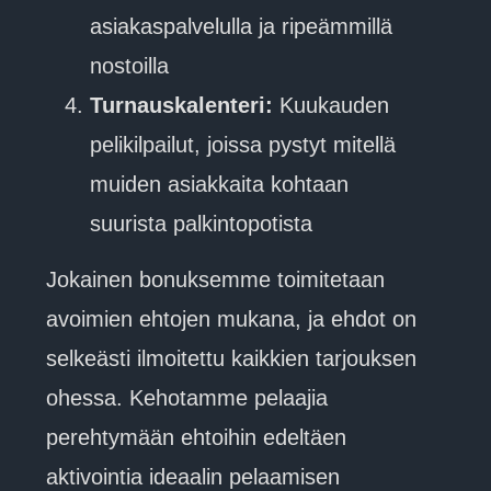
asiakaspalvelulla ja ripeämmillä
nostoilla
Turnauskalenteri:
Kuukauden
pelikilpailut, joissa pystyt mitellä
muiden asiakkaita kohtaan
suurista palkintopotista
Jokainen bonuksemme toimitetaan
avoimien ehtojen mukana, ja ehdot on
selkeästi ilmoitettu kaikkien tarjouksen
ohessa. Kehotamme pelaajia
perehtymään ehtoihin edeltäen
aktivointia ideaalin pelaamisen