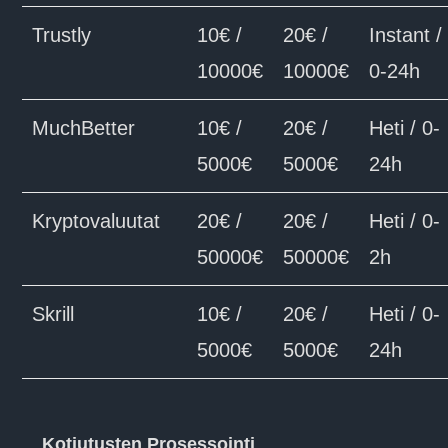
Trustly
10€ /
20€ /
Instant /
10000€
10000€
0-24h
MuchBetter
10€ /
20€ /
Heti / 0-
5000€
5000€
24h
Kryptovaluutat
20€ /
20€ /
Heti / 0-
50000€
50000€
2h
Skrill
10€ /
20€ /
Heti / 0-
5000€
5000€
24h
Kotiutusten Prosessointi