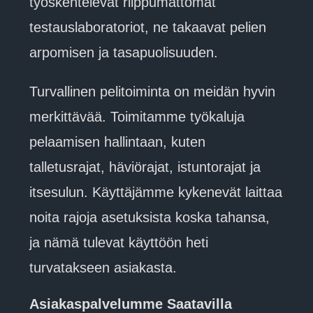
työskentelevät riippumattomat
testauslaboratoriot, ne takaavat pelien
arpomisen ja tasapuolisuuden.
Turvallinen pelitoiminta on meidän hyvin
merkittävää. Toimitamme työkaluja
pelaamisen hallintaan, kuten
talletusrajat, häviörajat, istuntorajat ja
itsesulun. Käyttäjämme kykenevät laittaa
noita rajoja asetuksista koska tahansa,
ja nämä tulevat käyttöön heti
turvatakseen asiakasta.
Asiakaspalvelumme Saatavilla