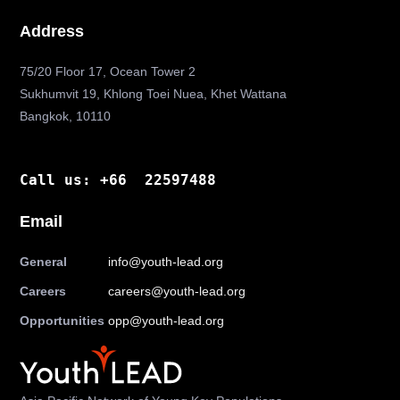
Address
75/20 Floor 17, Ocean Tower 2
Sukhumvit 19, Khlong Toei Nuea, Khet Wattana
Bangkok, 10110
Call us: +66 22597488
Email
General
info@youth-lead.org
Careers
careers@youth-lead.org
Opportunities
opp@youth-lead.org