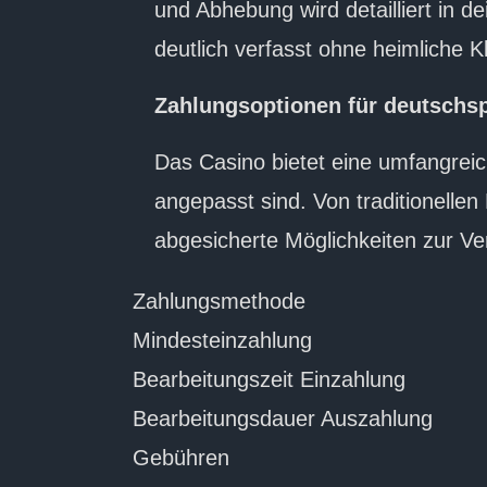
und Abhebung wird detailliert in 
deutlich verfasst ohne heimliche K
Zahlungsoptionen für deutschsp
Das Casino bietet eine umfangrei
angepasst sind. Von traditionellen
abgesicherte Möglichkeiten zur Ve
Zahlungsmethode
Mindesteinzahlung
Bearbeitungszeit Einzahlung
Bearbeitungsdauer Auszahlung
Gebühren