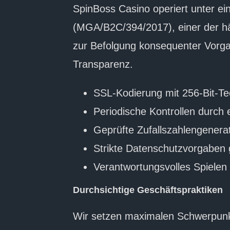
SpinBoss Casino operiert unter ein
(MGA/B2C/394/2017), einer der hä
zur Befolgung konsequenter Vorg
Transparenz.
SSL-Kodierung mit 256-Bit-Te
Periodische Kontrollen durch
Geprüfte Zufallszahlengenera
Strikte Datenschutzvorgabe
Verantwortungsvolles Spielen
Durchsichtige Geschäftspraktiken
Wir setzen maximalen Schwerpunkt 