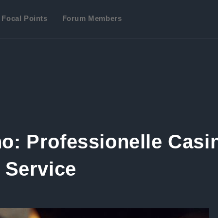
Focal Points
Forum Members
o: Professionelle Casi
 Service