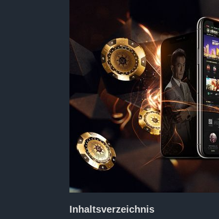
Inhaltsverzeichnis