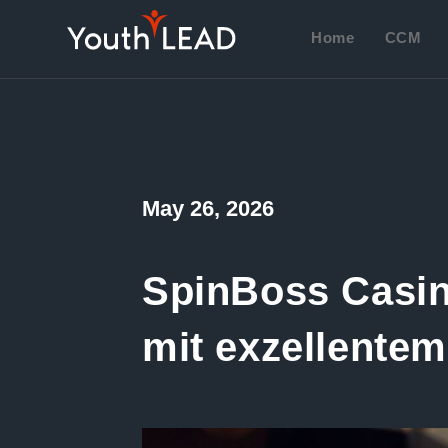
Skip
to
Home
CCM
content
Post
May 26, 2026
published:
SpinBoss Casin
mit exzellentem