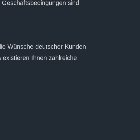
en Geschäftsbedingungen sind
 die Wünsche deutscher Kunden
 existieren Ihnen zahlreiche