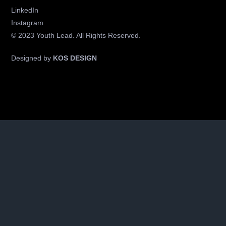
LinkedIn
Instagram
© 2023 Youth Lead. All Rights Reserved.
Designed by
KOS DESIGN