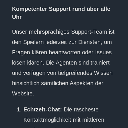
Kompetenter Support rund über alle
Uhr
Unser mehrsprachiges Support-Team ist
den Spielern jederzeit zur Diensten, um
Fragen klären beantworten oder Issues
lösen klären. Die Agenten sind trainiert
und verfügen von tiefgreifendes Wissen
hinsichtlich sämtlichen Aspekten der
Website.
Echtzeit-Chat:
Die rascheste
Kontaktmöglichkeit mit mittleren