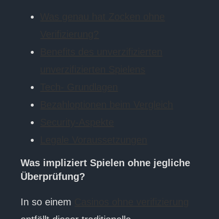
Was genau hat Zocken ohne
Verifizierung?
Benefits des unverzifizierten
unverzifizierten Spielens
Tech- Grundlagen
Bezahloptionen beim Vergleich
Security-Aspekte
Legale Voraussetzungen
Was impliziert Spielen ohne jegliche
Überprüfung?
In so einem
Casinos ohne verifizierung