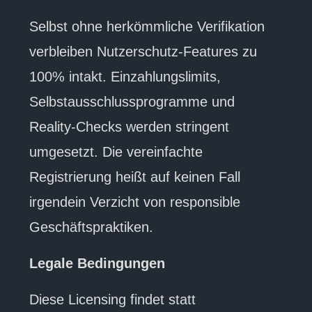
Selbst ohne herkömmliche Verifikation
verbleiben Nutzerschutz-Features zu
100% intakt. Einzahlungslimits,
Selbstausschlussprogramme und
Reality-Checks werden stringent
umgesetzt. Die vereinfachte
Registrierung heißt auf keinen Fall
irgendein Verzicht von responsible
Geschäftspraktiken.
Legale Bedingungen
Diese Licensing findet statt