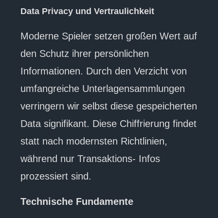
Data Privacy und Vertraulichkeit
Moderne Spieler setzen großen Wert auf
den Schutz ihrer persönlichen
Informationen. Durch den Verzicht von
umfangreiche Unterlagensammlungen
verringern wir selbst diese gespeicherten
Data signifikant. Diese Chiffrierung findet
statt nach modernsten Richtlinien,
während nur Transaktions- Infos
prozessiert sind.
Technische Fundamente