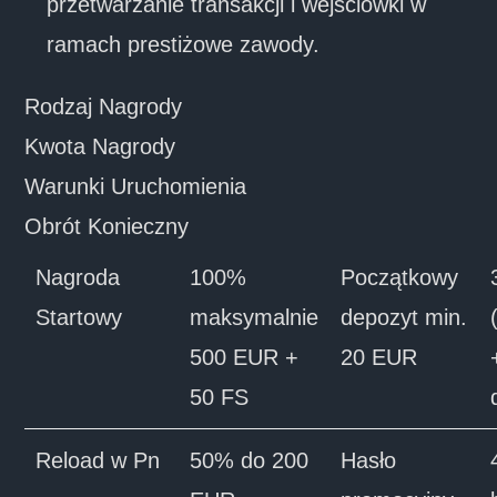
przetwarzanie transakcji i wejściówki w
ramach prestiżowe zawody.
Rodzaj Nagrody
Kwota Nagrody
Warunki Uruchomienia
Obrót Konieczny
Nagroda
100%
Początkowy
Startowy
maksymalnie
depozyt min.
500 EUR +
20 EUR
50 FS
Reload w Pn
50% do 200
Hasło