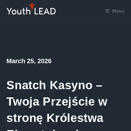
Skip
to
Menu
content
Post
March 25, 2026
published:
Snatch Kasyno –
Twoja Przejście w
stronę Królestwa