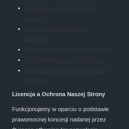
Zezwolenie oraz Ochrona Tej
Witryny
Obszerna Biblioteka Gier
Losowych
Program Premii dla Użytkowników
Opcje Płatnicze na Tym Portalu
Wsparcie Klienckie Dostępne dla
Klientów
Licencja a Ochrona Naszej Strony
Funkcjonujemy w oparciu o podstawie
prawomocnej koncesji nadanej przez