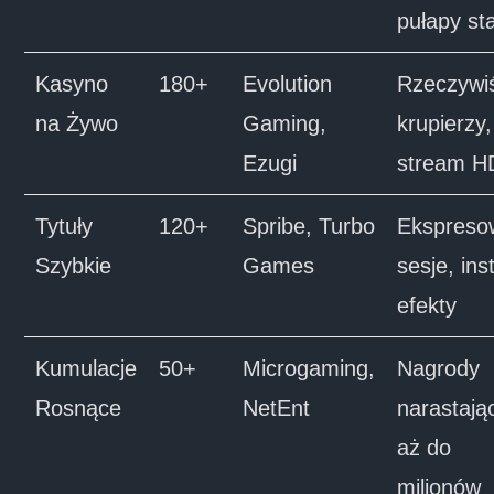
pułapy st
Kasyno
180+
Evolution
Rzeczywiś
na Żywo
Gaming,
krupierzy,
Ezugi
stream H
Tytuły
120+
Spribe, Turbo
Ekspreso
Szybkie
Games
sesje, ins
efekty
Kumulacje
50+
Microgaming,
Nagrody
Rosnące
NetEnt
narastają
aż do
milionów