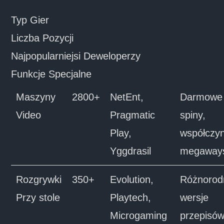
Typ Gier
Liczba Pozycji
Najpopularniejsi Deweloperzy
Funkcje Specjalne
Maszyny
2800+
NetEnt,
Darmowe
Video
Pragmatic
spiny,
Play,
współczyn
Yggdrasil
megaway
Rozgrywki
350+
Evolution,
Różnorod
Przy stole
Playtech,
wersje
Microgaming
przepisów