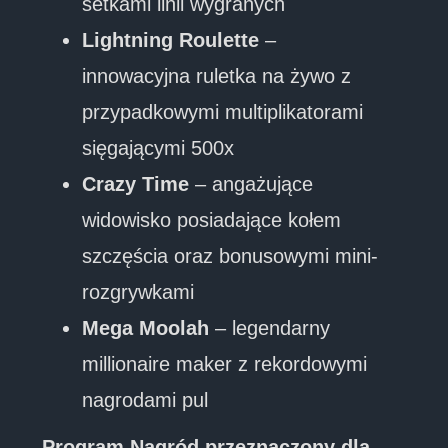
setkami linii wygranych
Lightning Roulette
–
innowacyjna ruletka na żywo z
przypadkowymi multiplikatorami
sięgającymi 500x
Crazy Time
– angażujące
widowisko posiadające kołem
szczęścia oraz bonusowymi mini-
rozgrywkami
Mega Moolah
– legendarny
millionaire maker z rekordowymi
nagrodami pul
Program Nagród przeznaczony dla