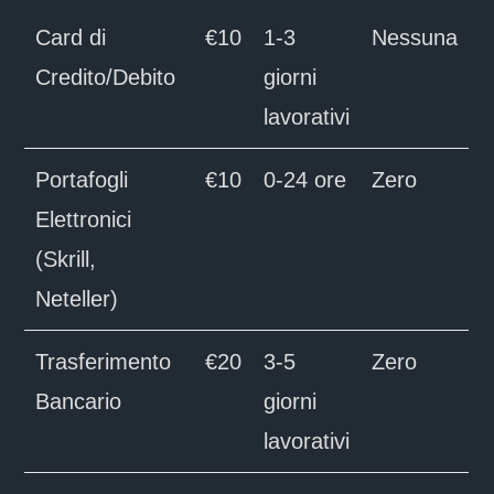
Card di
€10
1-3
Nessuna
Credito/Debito
giorni
lavorativi
Portafogli
€10
0-24 ore
Zero
Elettronici
(Skrill,
Neteller)
Trasferimento
€20
3-5
Zero
Bancario
giorni
lavorativi