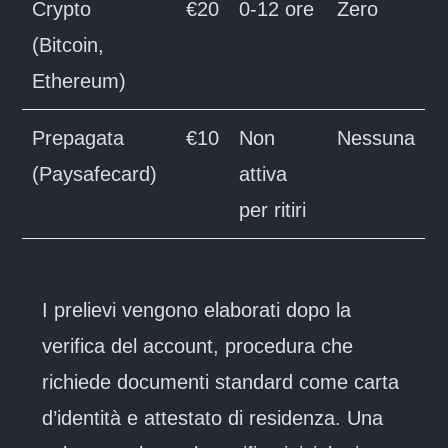
Crypto
€20
0-12 ore
Zero
(Bitcoin,
Ethereum)
Prepagata
€10
Non
Nessuna
(Paysafecard)
attiva
per ritiri
I prelievi vengono elaborati dopo la
verifica del account, procedura che
richiede documenti standard come carta
d’identità e attestato di residenza. Una