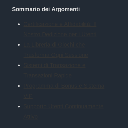
Sommario dei Argomenti
Certificazione e Affidabilità: Il
Nostro Dedizione per i Utenti
La Libreria di Giochi che
Trasforma Ogni Sessione
Sistemi di Transazione e
Transazioni Rapide
Programma di Bonus e Sistema
VIP
Supporto Utenti Continuamente
Attivo