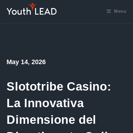
Skip
to
Menu
content
Post
May 14, 2026
published:
Slototribe Casino:
La Innovativa
Dimensione del