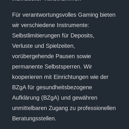
Für verantwortungsvolles Gaming bieten
wir verschiedene Instrumente:
Selbstlimitierungen für Deposits,
Verluste und Spielzeiten,
vorübergehende Pausen sowie
permanente Selbstsperren. Wir
kooperieren mit Einrichtungen wie der
BZgA für gesundheitsbezogene
Aufklärung (BZgA) und gewähren
unmittelbaren Zugang zu professionellen
Beratungsstellen.