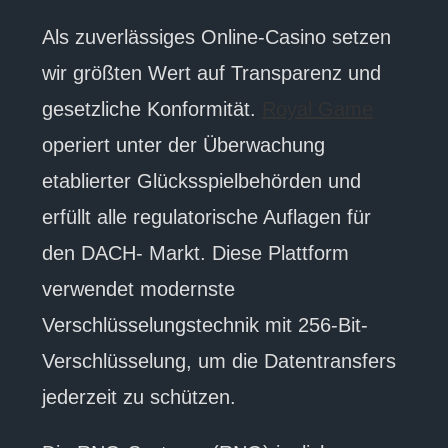
Als zuverlässiges Online-Casino setzen
wir größten Wert auf Transparenz und
gesetzliche Konformität.
Royal Game
operiert unter der Überwachung
etablierter Glücksspielbehörden und
erfüllt alle regulatorische Auflagen für
den DACH- Markt. Diese Plattform
verwendet modernste
Verschlüsselungstechnik mit 256-Bit-
Verschlüsselung, um die Datentransfers
jederzeit zu schützen.