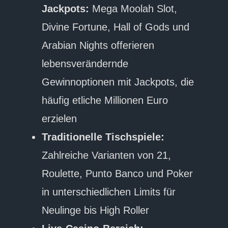
Jackpots:
Mega Moolah Slot,
Divine Fortune, Hall of Gods und
Arabian Nights offerieren
lebensverändernde
Gewinnoptionen mit Jackpots, die
häufig etliche Millionen Euro
erzielen
Traditionelle Tischspiele:
Zahlreiche Varianten von 21,
Roulette, Punto Banco und Poker
in unterschiedlichen Limits für
Neulinge bis High Roller