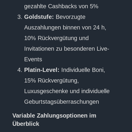
gezahlte Cashbacks von 5%
Goldstufe:
Bevorzugte
Auszahlungen binnen von 24 h,
10% Rückvergütung und
Invitationen zu besonderen Live-
Events
Platin-Level:
Individuelle Boni,
15% Rückvergütung,
Luxusgeschenke und individuelle
Geburtstagsüberraschungen
Variable Zahlungsoptionen im
Überblick