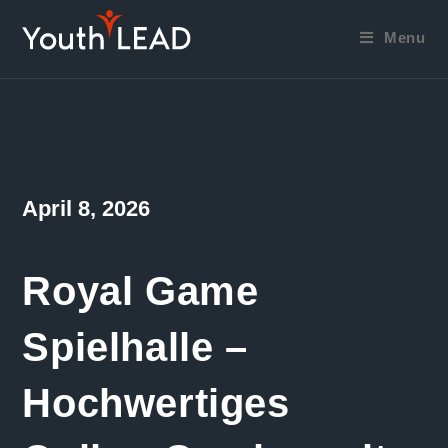
Skip
to
Menu
content
Post
April 8, 2026
published:
Royal Game
Spielhalle –
Hochwertiges