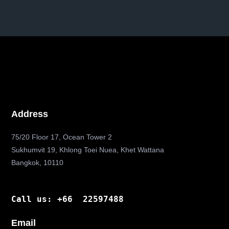
Address
75/20 Floor 17, Ocean Tower 2
Sukhumvit 19, Khlong Toei Nuea, Khet Wattana
Bangkok, 10110
Call us: +66 22597488
Email