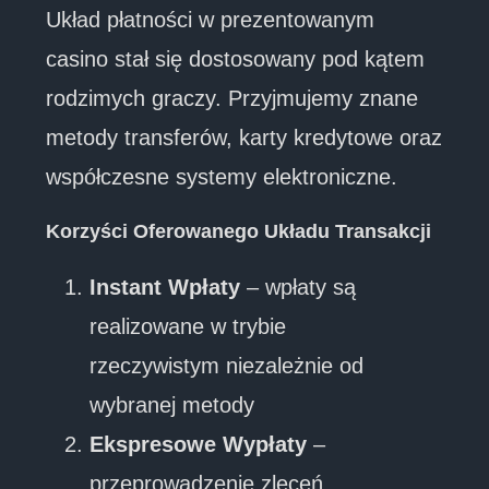
Układ płatności w prezentowanym
casino stał się dostosowany pod kątem
rodzimych graczy. Przyjmujemy znane
metody transferów, karty kredytowe oraz
współczesne systemy elektroniczne.
Korzyści Oferowanego Układu Transakcji
Instant Wpłaty
– wpłaty są
realizowane w trybie
rzeczywistym niezależnie od
wybranej metody
Ekspresowe Wypłaty
–
przeprowadzenie zleceń