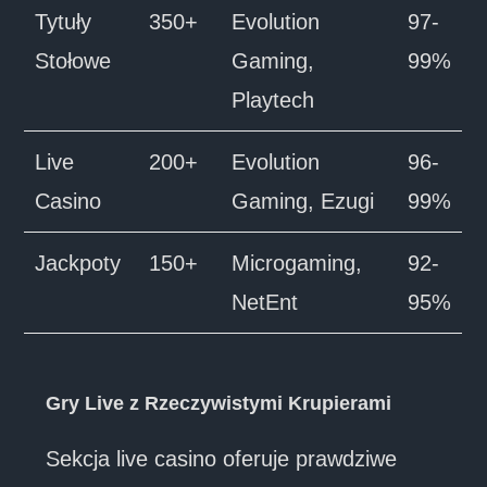
Tytuły
350+
Evolution
97-
Stołowe
Gaming,
99%
Playtech
Live
200+
Evolution
96-
Casino
Gaming, Ezugi
99%
Jackpoty
150+
Microgaming,
92-
NetEnt
95%
Gry Live z Rzeczywistymi Krupierami
Sekcja live casino oferuje prawdziwe