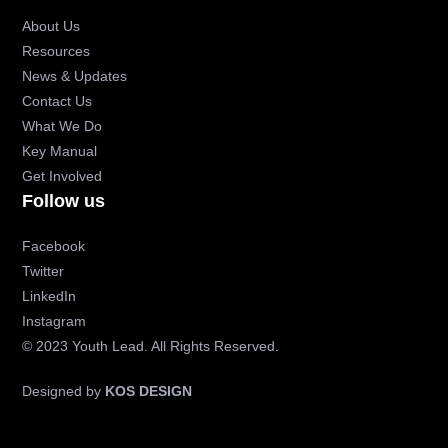
About Us
Resources
News & Updates
Contact Us
What We Do
Key Manual
Get Involved
Follow us
Facebook
Twitter
LinkedIn
Instagram
© 2023 Youth Lead. All Rights Reserved.
Designed by
KOS DESIGN