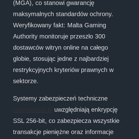
(MGA), co stanowi gwarancję
maksymalnych standardów ochrony.
Weryfikowany fakt: Malta Gaming
Authority monitoruje przeszło 300
dostawców witryn online na całego
globie, stosując jedne z najbardziej
restrykcyjnych kryteriów prawnych w
sektorze.
Systemy zabezpieczeń techniczne
robycasinos.pl
uwzględniają enkrypcję
SSL 256-bit, co zabezpiecza wszystkie
transakcje pieniężne oraz informacje