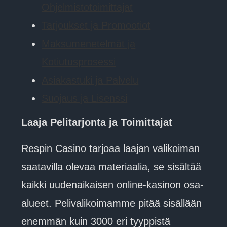
Ohjelmistotoimittajat
Tarjoukset ja Promootiot
Maksumenetelmät ja
Kotiutusprosessi
Asiakastuki ja Palvelu
Suojaus ja Lisenssi
Laaja Pelitarjonta ja Toimittajat
Respin Casino tarjoaa laajan valikoiman
saatavilla olevaa materiaalia, se sisältää
kaikki uudenaikaisen online-kasinon osa-
alueet. Pelivalikoimamme pitää sisällään
enemmän kuin 3000 eri tyyppistä