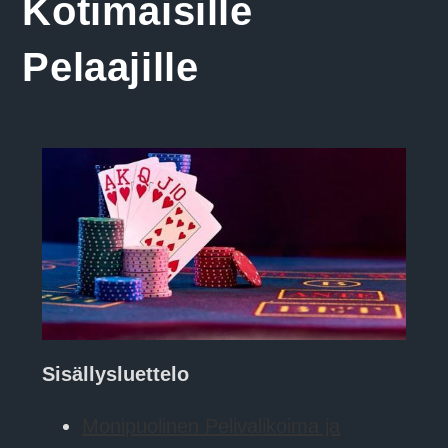
Kotimaisille
Pelaajille
Sisällysluettelo
Monipuolinen Pelivalikoima ja