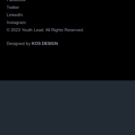
Twitter
LinkedIn
Instagram
© 2023 Youth Lead. All Rights Reserved.
Designed by
KOS DESIGN