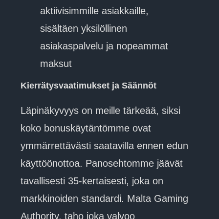
aktiivisimmille asiakkaille,
sisältäen yksilöllinen
asiakaspalvelu ja nopeammat
maksut
Kierrätysvaatimukset ja Säännöt
Läpinäkyvyys on meille tärkeää, siksi
koko bonuskäytäntömme ovat
ymmärrettävästi saatavilla ennen edun
käyttöönottoa. Panosehtomme jäävät
tavallisesti 35-kertaisesti, joka on
markkinoiden standardi. Malta Gaming
Authority, taho joka valvoo