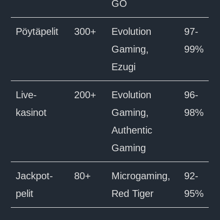
GO
Pöytäpelit
300+
Evolution
97-
Gaming,
99%
Ezugi
Live-
200+
Evolution
96-
kasinot
Gaming,
98%
Authentic
Gaming
Jackpot-
80+
Microgaming,
92-
pelit
Red Tiger
95%