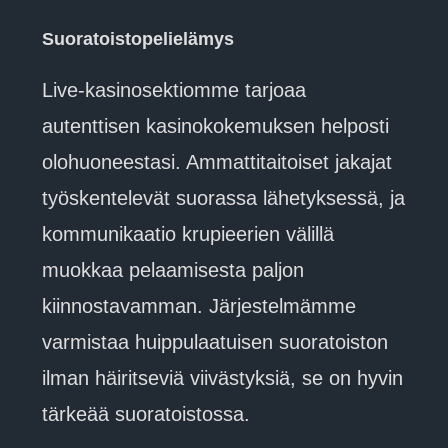
Suoratoistopelielämys
Live-kasinosektiomme tarjoaa
autenttisen kasinokokemuksen helposti
olohuoneestasi. Ammattitaitoiset jakajat
työskentelevät suorassa lähetyksessä, ja
kommunikaatio krupieerien välillä
muokkaa pelaamisesta paljon
kiinnostavamman. Järjestelmämme
varmistaa huippulaatuisen suoratoiston
ilman häiritseviä viivästyksiä, se on hyvin
tärkeää suoratoistossa.