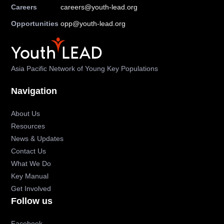
Careers
careers@youth-lead.org
Opportunities
opp@youth-lead.org
Asia Pacific Network of Young Key Populations
Navigation
About Us
Resources
News & Updates
Contact Us
What We Do
Key Manual
Get Involved
Follow us
Facebook