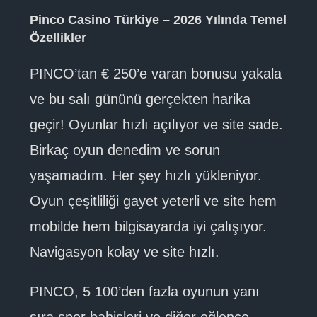
Pinco Casino Türkiye – 2026 Yılında Temel
Özellikler
PINCO’tan € 250’e varan bonusu yakala
ve bu salı gününü gerçekten harika
geçir! Oyunlar hızlı açılıyor ve site sade.
Birkaç oyun denedim ve sorun
yaşamadım. Her şey hızlı yükleniyor.
Oyun çeşitliliği gayet yeterli ve site hem
mobilde hem bilgisayarda iyi çalışıyor.
Navigasyon kolay ve site hızlı.
PINCO, 5 100’den fazla oyunun yanı