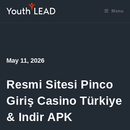
Skip
to
Menu
content
Post
May 11, 2026
published:
Resmi Sitesi Pinco
Giriş Casino Türkiye
& Indir APK