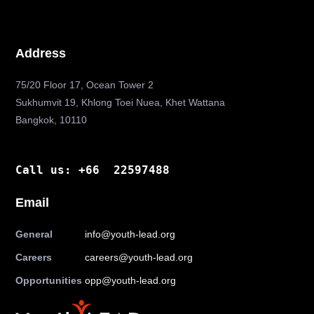
Address
75/20 Floor 17, Ocean Tower 2
Sukhumvit 19, Khlong Toei Nuea, Khet Wattana
Bangkok, 10110
Call us: +66 22597488
Email
General
info@youth-lead.org
Careers
careers@youth-lead.org
Opportunities
opp@youth-lead.org