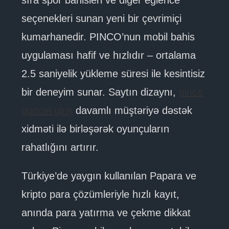
sıra spor bahisleri ve diğer eğlence
seçenekleri sunan yeni bir çevrimiçi
kumarhanedir. PINCO’nun mobil bahis
uygulaması hafif ve hızlıdır – ortalama
2.5 saniyelik yükleme süresi ile kesintisiz
bir deneyim sunar. Saytın dizaynı,
pinco
güncel giriş
davamlı müştəriyə dəstək
xidməti ilə birləşərək oyunçuların
rahatlığını artırır.
Türkiye’de yaygın kullanılan Papara ve
kripto para çözümleriyle hızlı kayıt,
anında para yatırma ve çekme dikkat