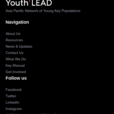
Asia Pacific Network of Young Key Populations
Navigation
About Us
Resources
News & Updates
Contact Us
What We Do
Key Manual
Get Involved
Follow us
Facebook
Twitter
LinkedIn
Instagram