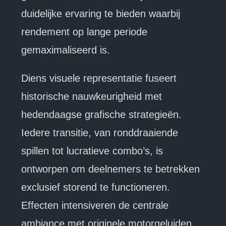
duidelijke ervaring te bieden waarbij
rendement op lange periode
gemaximaliseerd is.
Diens visuele representatie fuseert
historische nauwkeurigheid met
hedendaagse grafische strategieën.
Iedere transitie, van ronddraaiende
spillen tot lucratieve combo’s, is
ontworpen om deelnemers te betrekken
exclusief storend te functioneren.
Effecten intensiveren de centrale
ambiance met originele motorgeluiden