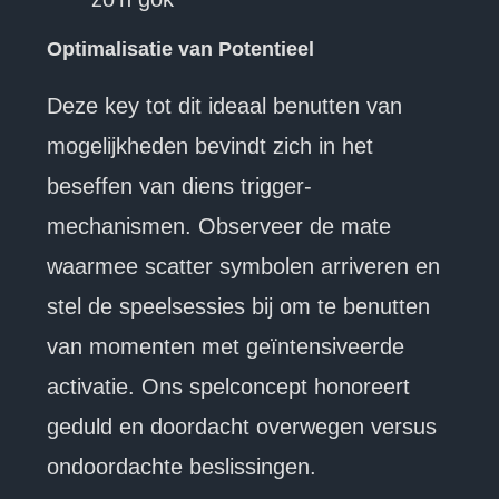
Optimalisatie van Potentieel
Deze key tot dit ideaal benutten van
mogelijkheden bevindt zich in het
beseffen van diens trigger-
mechanismen. Observeer de mate
waarmee scatter symbolen arriveren en
stel de speelsessies bij om te benutten
van momenten met geïntensiveerde
activatie. Ons spelconcept honoreert
geduld en doordacht overwegen versus
ondoordachte beslissingen.