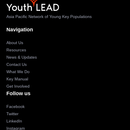
Asia Pacific Network of Young Key Populations
Navigation
About Us
Resources
News & Updates
Contact Us
What We Do
Key Manual
Get Involved
Follow us
Facebook
Twitter
LinkedIn
Instagram