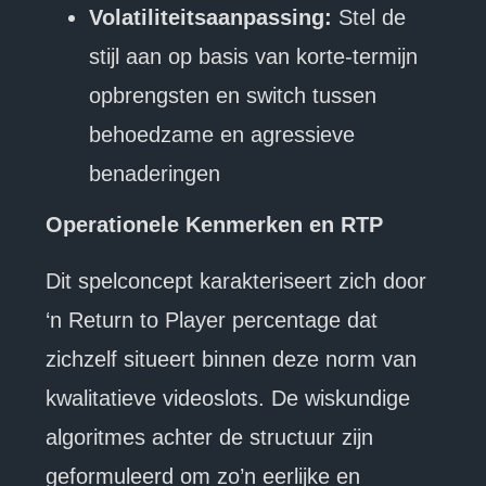
Volatiliteitsaanpassing:
Stel de
stijl aan op basis van korte-termijn
opbrengsten en switch tussen
behoedzame en agressieve
benaderingen
Operationele Kenmerken en RTP
Dit spelconcept karakteriseert zich door
‘n Return to Player percentage dat
zichzelf situeert binnen deze norm van
kwalitatieve videoslots. De wiskundige
algoritmes achter de structuur zijn
geformuleerd om zo’n eerlijke en