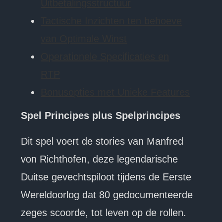
Uitbetalingsstructuur
Tactische Inzichten ten behoeve
van Optimale Winst
Operationele Specificaties en
RTP
Bonusopties met Unieke Features
Spel Principes plus Spelprincipes
Dit spel voert de stories van Manfred
von Richthofen, deze legendarische
Duitse gevechtspiloot tijdens de Eerste
Wereldoorlog dat 80 gedocumenteerde
zeges scoorde, tot leven op de rollen.