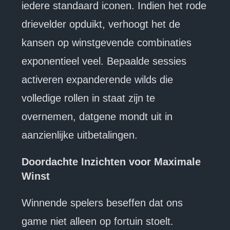
iedere standaard iconen. Indien het rode
drievelder opduikt, verhoogt het de
kansen op winstgevende combinaties
exponentieel veel. Bepaalde sessies
activeren expanderende wilds die
volledige rollen in staat zijn te
overnemen, datgene mondt uit in
aanzienlijke uitbetalingen.
Doordachte Inzichten voor Maximale
Winst
Winnende spelers beseffen dat ons
game niet alleen op fortuin stoelt.