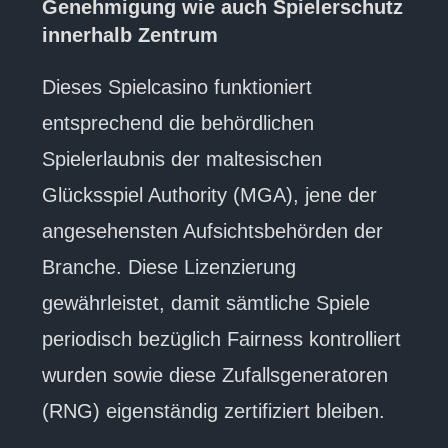
Genehmigung wie auch Spielerschutz
innerhalb Zentrum
Dieses Spielcasino funktioniert
entsprechend die behördlichen
Spielerlaubnis der maltesischen
Glücksspiel Authority (MGA), jene der
angesehensten Aufsichtsbehörden der
Branche. Diese Lizenzierung
gewährleistet, damit sämtliche Spiele
periodisch bezüglich Fairness kontrolliert
wurden sowie diese Zufallsgeneratoren
(RNG) eigenständig zertifiziert bleiben.