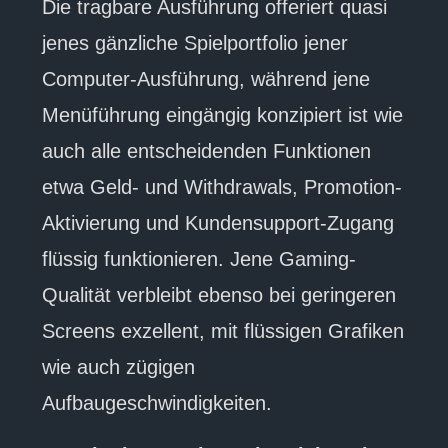
Die tragbare Ausführung offeriert quasi
jenes gänzliche Spielportfolio jener
Computer-Ausführung, während jene
Menüführung eingängig konzipiert ist wie
auch alle entscheidenden Funktionen
etwa Geld- und Withdrawals, Promotion-
Aktivierung und Kundensupport-Zugang
flüssig funktionieren. Jene Gaming-
Qualität verbleibt ebenso bei geringeren
Screens exzellent, mit flüssigen Grafiken
wie auch zügigen
Aufbaugeschwindigkeiten.