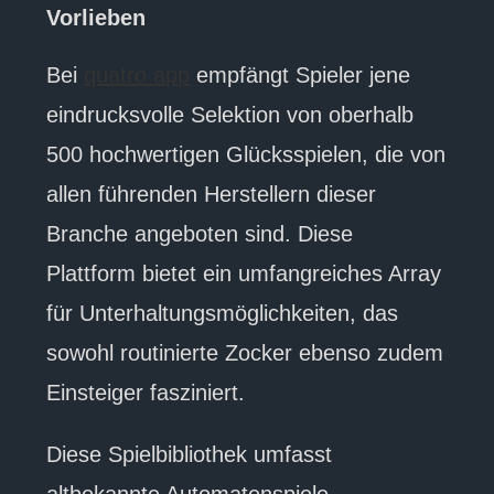
Vorlieben
Bei
quatro app
empfängt Spieler jene
eindrucksvolle Selektion von oberhalb
500 hochwertigen Glücksspielen, die von
allen führenden Herstellern dieser
Branche angeboten sind. Diese
Plattform bietet ein umfangreiches Array
für Unterhaltungsmöglichkeiten, das
sowohl routinierte Zocker ebenso zudem
Einsteiger fasziniert.
Diese Spielbibliothek umfasst
altbekannte Automatenspiele,