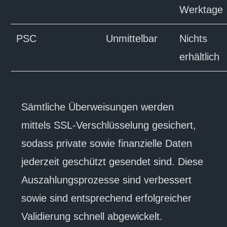
Werktage
PSC
Unmittelbar
Nichts
erhältlich
Sämtliche Überweisungen werden
mittels SSL-Verschlüsselung gesichert,
sodass private sowie finanzielle Daten
jederzeit geschützt gesendet sind. Diese
Auszahlungsprozesse sind verbessert
sowie sind entsprechend erfolgreicher
Validierung schnell abgewickelt.