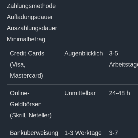
Zahlungsmethode
Aufladungsdauer
Auszahlungsdauer
Minimalbetrag
Credit Cards
Augenblicklich
3-5
(Visa,
Arbeitstag
Mastercard)
Online-
Unmittelbar
24-48 h
Geldbörsen
(Skrill, Neteller)
Banküberweisung
1-3 Werktage
3-7