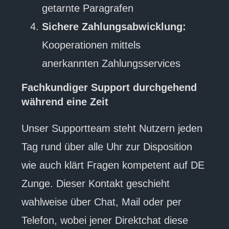
getarnte Paragrafen
Sichere Zahlungsabwicklung:
Kooperationen mittels
anerkannten Zahlungsservices
Fachkundiger Support durchgehend
während eine Zeit
Unser Supportteam steht Nutzern jeden
Tag rund über alle Uhr zur Disposition
wie auch klärt Fragen kompetent auf DE
Zunge. Dieser Kontakt geschieht
wahlweise über Chat, Mail oder per
Telefon, wobei jener Direktchat diese