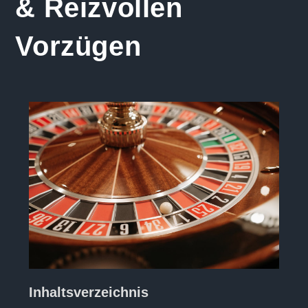
& Reizvollen
Vorzügen
Inhaltsverzeichnis