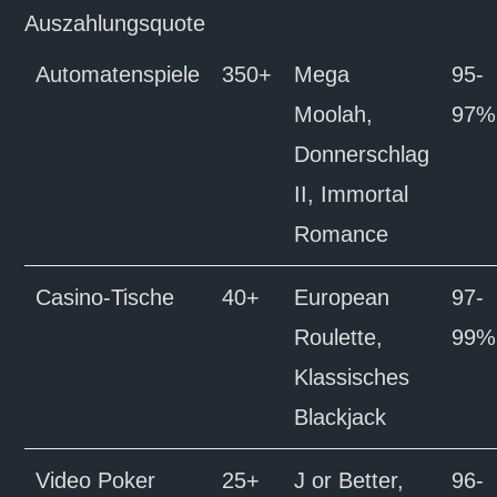
Auszahlungsquote
Automatenspiele
350+
Mega
95-
Moolah,
97%
Donnerschlag
II, Immortal
Romance
Casino-Tische
40+
European
97-
Roulette,
99%
Klassisches
Blackjack
Video Poker
25+
J or Better,
96-