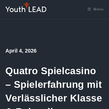
Skip
to
Menu
content
Post
April 4, 2026
published:
Quatro Spielcasino
– Spielerfahrung mit
Verlässlicher Klasse