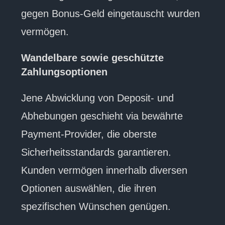
gegen Bonus-Geld eingetauscht wurden
vermögen.
Wandelbare sowie geschützte
Zahlungsoptionen
Jene Abwicklung von Deposit- und
Abhebungen geschieht via bewährte
Payment-Provider, die oberste
Sicherheitsstandards garantieren.
Kunden vermögen innerhalb diversen
Optionen auswählen, die ihren
spezifischen Wünschen genügen.