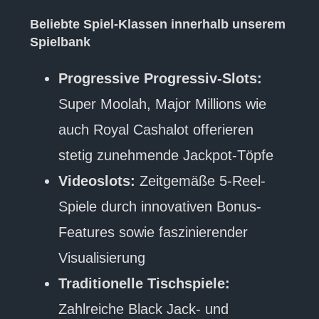
Beliebte Spiel-Klassen innerhalb unserem
Spielbank
Progressive Progressiv-Slots:
Super Moolah, Major Millions wie
auch Royal Cashalot offerieren
stetig zunehmende Jackpot-Töpfe
Videoslots:
Zeitgemäße 5-Reel-
Spiele durch innovativen Bonus-
Features sowie faszinierender
Visualisierung
Traditionelle Tischspiele:
Zahlreiche Black Jack- und