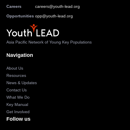
Careers
careers@youth-lead.org
Opportunities
opp@youth-lead.org
Asia Pacific Network of Young Key Populations
Navigation
About Us
Resources
News & Updates
Contact Us
What We Do
Key Manual
Get Involved
Follow us