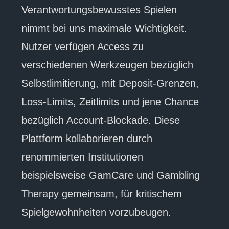
Verantwortungsbewusstes Spielen
nimmt bei uns maximale Wichtigkeit.
Nutzer verfügen Access zu
verschiedenen Werkzeugen bezüglich
Selbstlimitierung, mit Deposit-Grenzen,
Loss-Limits, Zeitlimits und jene Chance
bezüglich Account-Blockade. Diese
Plattform kollaborieren durch
renommierten Institutionen
beispielsweise GamCare und Gambling
Therapy gemeinsam, für kritischem
Spielgewohnheiten vorzubeugen.