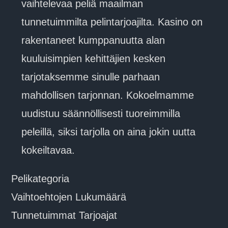
vaihtelevaa peliä maailman
tunnetuimmilta pelintarjoajilta. Kasino on
rakentaneet kumppanuutta alan
kuuluisimpien kehittäjien kesken
tarjotaksemme sinulle parhaan
mahdollisen tarjonnan. Kokoelmamme
uudistuu säännöllisesti tuoreimmilla
peleillä, siksi tarjolla on aina jokin uutta
kokeiltavaa.
Pelikategoria
Vaihtoehtojen Lukumäärä
Tunnetuimmat Tarjoajat