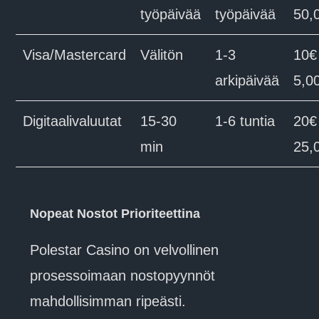
työpäivää
työpäivää
50,
Visa/Mastercard
Välitön
1-3
10€
arkipäivää
5,0
Digitaalivaluutat
15-30
1-6 tuntia
20€
min
25,
Nopeat Nostot Prioriteettina
Polestar Casino on velvollinen
prosessoimaan nostopyynnöt
mahdollisimman ripeästi.