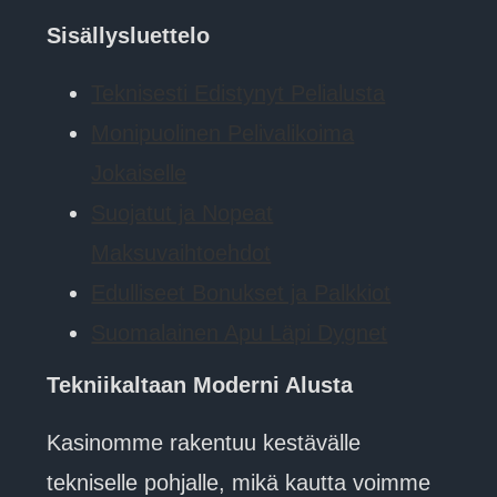
Sisällysluettelo
Teknisesti Edistynyt Pelialusta
Monipuolinen Pelivalikoima
Jokaiselle
Suojatut ja Nopeat
Maksuvaihtoehdot
Edulliseet Bonukset ja Palkkiot
Suomalainen Apu Läpi Dygnet
Tekniikaltaan Moderni Alusta
Kasinomme rakentuu kestävälle
tekniselle pohjalle, mikä kautta voimme