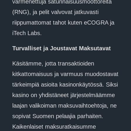
varmenettuja satunnaisuusmoottoreita
(RNG), ja pelit valvovat jatkuvasti
riippumattomat tahot kuten eCOGRA ja
iTech Labs.
Turvalliset ja Joustavat Maksutavat
Käsitämme, jotta transaktioiden
kitkattomaisuus ja varmuus muodostavat
tärkeimpiä asioita kasinonkäytössä. Siksi
kasino on yhdistäneet järjestelmäämme
laajan valikoiman maksuvaihtoehtoja, ne
sopivat Suomen pelaajia parhaiten.
Kaikenlaiset maksuratkaisumme