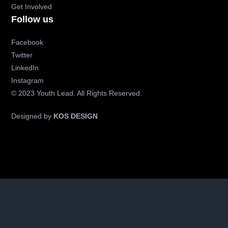
Get Involved
Follow us
Facebook
Twitter
LinkedIn
Instagram
© 2023 Youth Lead. All Rights Reserved.
Designed by
KOS DESIGN