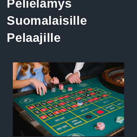
Pelielämys
Suomalaisille
Pelaajille