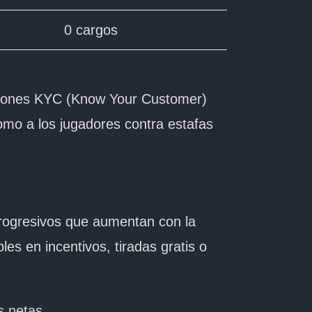
0 cargos
laciones KYC (Know Your Customer)
omo a los jugadores contra estafas
ogresivos que aumentan con la
es en incentivos, tiradas gratis o
s netas