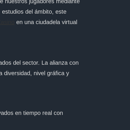
de nuestros jugadores mediante
 estudios del ámbito, este
Casino
en una ciudadela virtual
dos del sector. La alianza con
iversidad, nivel gráfica y
vados en tiempo real con