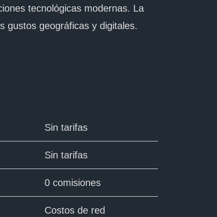
pciones tecnológicas modernas. La
 gustos geográficas y digitales.
Sin tarifas
Sin tarifas
0 comisiones
Costos de red