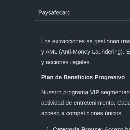
Paysafecard
Los extracciones se gestionan tra
y AML (Anti-Money Laundering). Es
y acciones ilegales.
Plan de Beneficios Progresivo
Nuestro programa VIP segmentado
actividad de entretenimiento. Cada
acceso a competiciones únicos.
Categoría Bronce:
Acceso bá