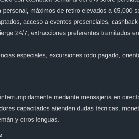
 personal, máximos de retiro elevados a €5,000 
ptados, acceso a eventos presenciales, cashback
ierge 24/7, extracciones preferentes tramitados en
ncias especiales, excursiones todo pagado, orienta
interrumpidamente mediante mensajería en directo,
radores capacitados atienden dudas técnicas, monet
lemán y otros lenguas.
e