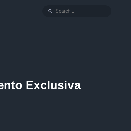
ento Exclusiva