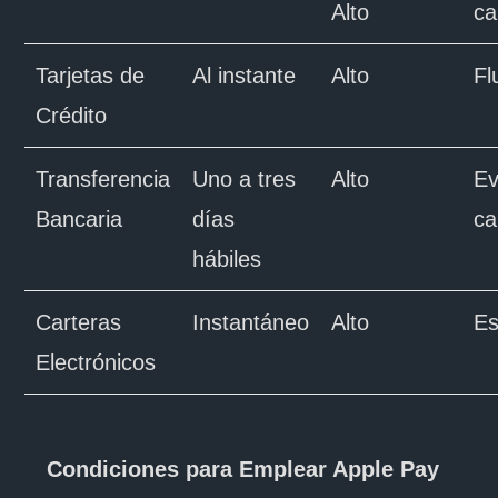
Alto
ca
Tarjetas de
Al instante
Alto
Fl
Crédito
Transferencia
Uno a tres
Alto
Ev
Bancaria
días
ca
hábiles
Carteras
Instantáneo
Alto
Es
Electrónicos
Condiciones para Emplear Apple Pay