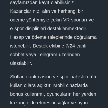
sayfamızdan kayıt olabilirsiniz.
Kazançlarınızı alın ve herhangi bir
ödeme yöntemiyle çekin VR sporları ve
e-spor disiplinleri desteklenmektedir.
Hesap ve ödeme taleplerinde doğrulama
istenebilir. Destek ekibine 7/24 canlı
sohbet veya Telegram üzerinden
ulaşılabilir.
Slotlar, canlı casino ve spor bahisleri tüm
kullanıcılara açıktır. Mobil cihazlarda
bonus kullanımı, oyuncuların her yerden
kazanç elde etmesini sağlar ve oyun