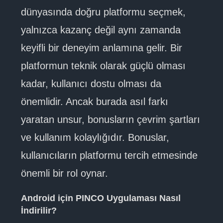
dünyasında doğru platformu seçmek,
yalnızca kazanç değil aynı zamanda
keyifli bir deneyim anlamına gelir. Bir
platformun teknik olarak güçlü olması
kadar, kullanıcı dostu olması da
önemlidir. Ancak burada asıl farkı
yaratan unsur, bonusların çevrim şartları
ve kullanım kolaylığıdır. Bonuslar,
kullanıcıların platformu tercih etmesinde
önemli bir rol oynar.
Android için PINCO Uygulaması Nasıl
İndirilir?