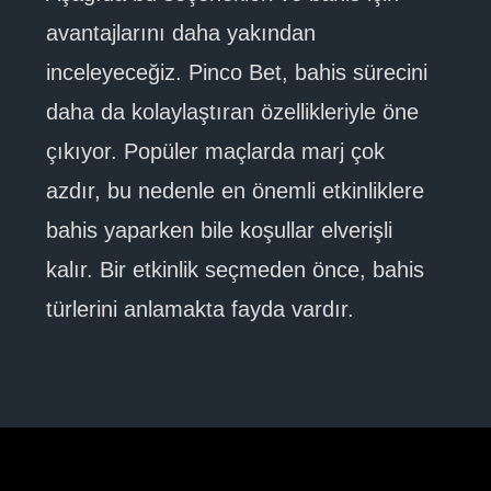
avantajlarını daha yakından
inceleyeceğiz. Pinco Bet, bahis sürecini
daha da kolaylaştıran özellikleriyle öne
çıkıyor. Popüler maçlarda marj çok
azdır, bu nedenle en önemli etkinliklere
bahis yaparken bile koşullar elverişli
kalır. Bir etkinlik seçmeden önce, bahis
türlerini anlamakta fayda vardır.