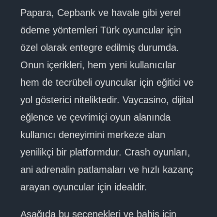
Papara, Cepbank ve havale gibi yerel
ödeme yöntemleri Türk oyuncular için
özel olarak entegre edilmiş durumda.
Onun içerikleri, hem yeni kullanıcılar
hem de tecrübeli oyuncular için eğitici ve
yol gösterici niteliktedir. Vaycasino, dijital
eğlence ve çevrimiçi oyun alanında
kullanıcı deneyimini merkeze alan
yenilikçi bir platformdur. Crash oyunları,
ani adrenalin patlamaları ve hızlı kazanç
arayan oyuncular için idealdir.
Aşağıda bu seçenekleri ve bahis için