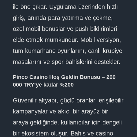
ile öne çıkar. Uygulama üzerinden hızlı
giriş, anında para yatırma ve çekme,
özel mobil bonuslar ve push bildirimleri
elde etmek mümkündür. Mobil versiyon,
tüm kumarhane oyunlarını, canlı krupiye
masalarını ve spor bahislerini destekler.
Pinco Casino Hoş Geldin Bonusu – 200
000 TRY’ye kadar %200
Güvenilir altyapı, güçlü oranlar, erişilebilir
kampanyalar ve akıcı bir arayüz bir
araya geldiğinde, kullanıcılar için dengeli
bir ekosistem oluşur. Bahis ve casino