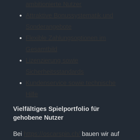
ambitionierte Nutzer
Attraktive Bonussystematik und
Sonderangebote
Flexible Zahlungsoptionen im
Gesamtbild
Lizenzierung sowie
Sicherheitsstandards
Kundenservice sowie technische
Hilfe
Vielfältiges Spielportfolio für
gehobene Nutzer
Bei
https://oscarspin.ch/
bauen wir auf