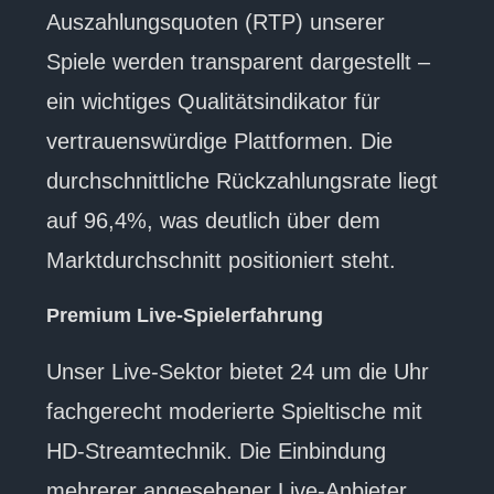
Auszahlungsquoten (RTP) unserer
Spiele werden transparent dargestellt –
ein wichtiges Qualitätsindikator für
vertrauenswürdige Plattformen. Die
durchschnittliche Rückzahlungsrate liegt
auf 96,4%, was deutlich über dem
Marktdurchschnitt positioniert steht.
Premium Live-Spielerfahrung
Unser Live-Sektor bietet 24 um die Uhr
fachgerecht moderierte Spieltische mit
HD-Streamtechnik. Die Einbindung
mehrerer angesehener Live-Anbieter