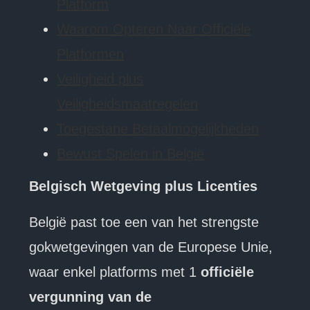
Platform
Waarom Opteren Naar Officiële
Platformen
Veiligheid plus
Veiligheidsmaatregelen
Toegestane Betaalmogelijkheden
Bewust Spelen in België
Belgisch Wetgeving plus Licenties
België past toe een van het strengste
gokwetgevingen van de Europese Unie,
waar enkel platforms met 1
officiële
vergunning van de