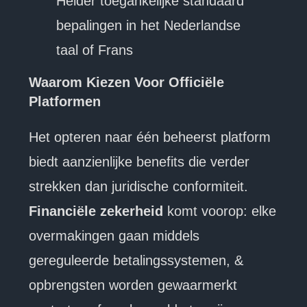
Helder toegankelijke standaard
bepalingen in het Nederlandse
taal of Frans
Waarom Kiezen Voor Officiële
Platformen
Het opteren naar één beheerst platform
biedt aanzienlijke benefits die verder
strekken dan juridische conformiteit.
Financiële zekerheid
komt voorop: elke
overmakingen gaan middels
gereguleerde betalingssystemen, &
opbrengsten worden gewaarmerkt