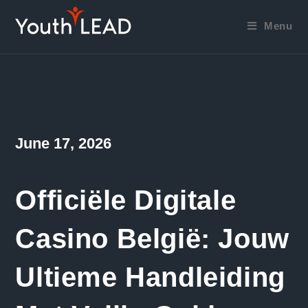
Skip
to
Menu
content
Post
June 17, 2026
published:
Officiële Digitale
Casino België: Jouw
Ultieme Handleiding