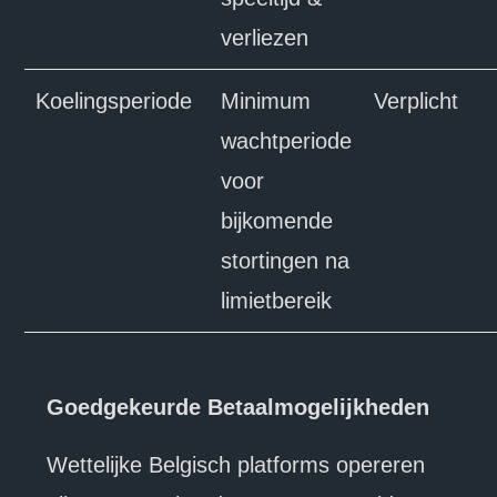
verliezen
Koelingsperiode
Minimum
Verplicht
wachtperiode
voor
bijkomende
stortingen na
limietbereik
Goedgekeurde Betaalmogelijkheden
Wettelijke Belgisch platforms opereren