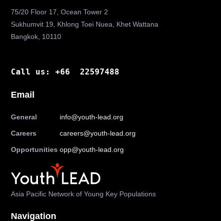
75/20 Floor 17, Ocean Tower 2
Sukhumvit 19, Khlong Toei Nuea, Khet Wattana
Bangkok, 10110
Call us: +66 22597488
Email
General
info@youth-lead.org
Careers
careers@youth-lead.org
Opportunities
opp@youth-lead.org
Asia Pacific Network of Young Key Populations
Navigation