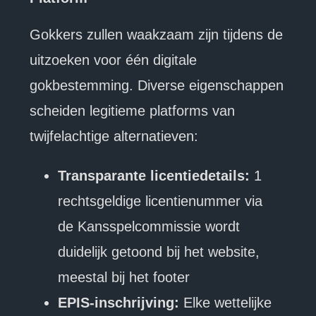
Gokkers zullen waakzaam zijn tijdens de
uitzoeken voor één digitale
gokbestemming. Diverse eigenschappen
scheiden legitieme platforms van
twijfelachtige alternatieven:
Transparante licentiedetails:
1
rechtsgeldige licentienummer via
de Kansspelcommissie wordt
duidelijk getoond bij het website,
meestal bij het footer
EPIS-inschrijving:
Elke wettelijke