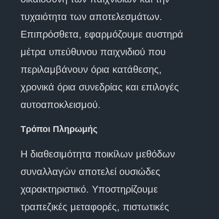
τυχαιότητα των αποτελεσμάτων.
Επιπρόσθετα, εφαρμόζουμε αυστηρά
μέτρα υπεύθυνου παιχνιδιού που
περιλαμβάνουν όρια κατάθεσης,
χρονικά όρια συνεδρίας και επιλογές
αυτοαποκλεισμού.
Τρόποι Πληρωμής
Η διαθεσιμότητα ποικίλων μεθόδων
συναλλαγών αποτελεί ουσιώδες
χαρακτηριστικό. Υποστηρίζουμε
τραπεζικές μεταφορές, πιστωτικές