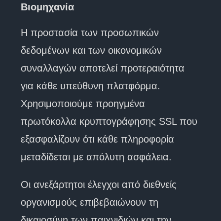
Βιομηχανία
Η προστασία των προσωπικών
δεδομένων και των οικονομικών
συναλλαγών αποτελεί προτεραιότητα
για κάθε υπεύθυνη πλατφόρμα.
Χρησιμοποιούμε προηγμένα
πρωτόκολλα κρυπτογράφησης SSL που
εξασφαλίζουν ότι κάθε πληροφορία
μεταδίδεται με απόλυτη ασφάλεια.
Οι ανεξάρτητοι έλεγχοι από διεθνείς
οργανισμούς επιβεβαιώνουν τη
δικαιοσύνη των παιχνιδιών και την