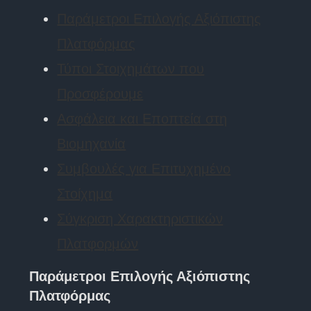
Παράμετροι Επιλογής Αξιόπιστης
Πλατφόρμας
Τύποι Στοιχημάτων που
Προσφέρουμε
Ασφάλεια και Εποπτεία στη
Βιομηχανία
Συμβουλές για Επιτυχημένο
Στοίχημα
Σύγκριση Χαρακτηριστικών
Πλατφορμών
Παράμετροι Επιλογής Αξιόπιστης
Πλατφόρμας