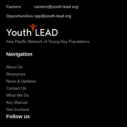
Careers
careers@youth-lead.org
Opportunities
opp@youth-lead.org
Asia Pacific Network of Young Key Populations
Navigation
About Us
Resources
News & Updates
Contact Us
What We Do
Key Manual
Get Involved
Follow us