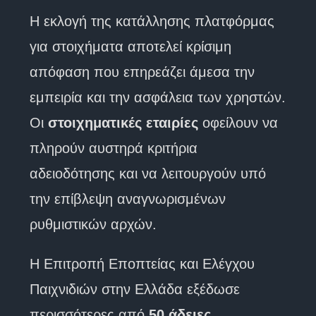
Η εκλογή της κατάλλησης πλατφόρμας
για στοιχήματα αποτελεί κρίσιμη
απόφαση που επηρεάζει άμεσα την
εμπειρία και την ασφάλεια των χρηστών.
Οι
στοιχηματικές εταιρίες
οφείλουν να
πληρούν αυστηρά κριτήρια
αδειοδότησης και να λειτουργούν υπό
την επίβλεψη αναγνωρισμένων
ρυθμιστικών αρχών.
Η Επιτροπή Εποπτείας και Ελέγχου
Παιχνιδιών στην Ελλάδα εξέδωσε
περισσότερες από
50 άδειες