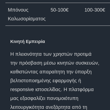
Μπόνους
50-100€
100-300€
Καλωσορίσματος
Κινητή Εμπειρία
Η πλειονότητα των χρηστών προτιμά
την πρόσβαση μέσω κινητών συσκευών,
καθιστώντας απαραίτητη την ύπαρξη
βελτιστοποιημένης εφαρμογής ή
responsive ιστοσελίδας. Η πλατφόρμα
μας εξασφαλίζει πανομοιότυπη
λειτουργικότητα ανεξάρτητα από τη