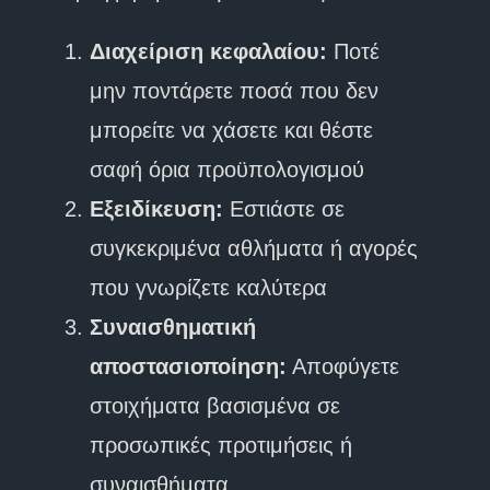
Διαχείριση κεφαλαίου:
Ποτέ
μην ποντάρετε ποσά που δεν
μπορείτε να χάσετε και θέστε
σαφή όρια προϋπολογισμού
Εξειδίκευση:
Εστιάστε σε
συγκεκριμένα αθλήματα ή αγορές
που γνωρίζετε καλύτερα
Συναισθηματική
αποστασιοποίηση:
Αποφύγετε
στοιχήματα βασισμένα σε
προσωπικές προτιμήσεις ή
συναισθήματα