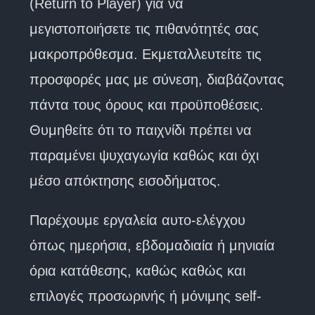
(Return to Player) για να
μεγιστοποιήσετε τις πιθανότητές σας
μακροπρόθεσμα. Εκμεταλλευτείτε τις
προσφορές μας με σύνεση, διαβάζοντας
πάντα τους όρους και προϋποθέσεις.
Θυμηθείτε ότι το παιχνίδι πρέπει να
παραμένει ψυχαγωγία καθώς και όχι
μέσο απόκτησης εισοδήματος.
Παρέχουμε εργαλεία αυτο-ελέγχου
όπως ημερήσια, εβδομαδιαία ή μηνιαία
όρια κατάθεσης, καθώς καθώς και
επιλογές προσωρινής ή μόνιμης self-