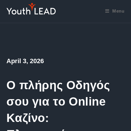
Skip
to
Menu
content
Post
April 3, 2026
published:
Ο πλήρης Οδηγός
σου για το Online
Καζίνο: