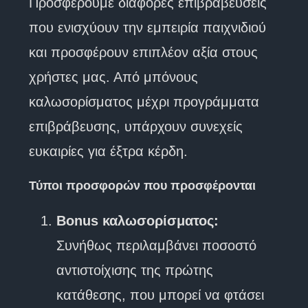
Προσφέρουμε διάφορες επιβραβεύσεις
που ενισχύουν την εμπειρία παιχνιδιού
και προσφέρουν επιπλέον αξία στους
χρήστες μας. Από μπόνους
καλωσορίσματος μέχρι προγράμματα
επιβράβευσης, υπάρχουν συνεχείς
ευκαιρίες για έξτρα κέρδη.
Τύποι προσφορών που προσφέρονται
Bonus καλωσορίσματος:
Συνήθως περιλαμβάνει ποσοστό
αντιστοίχισης της πρώτης
κατάθεσης, που μπορεί να φτάσει