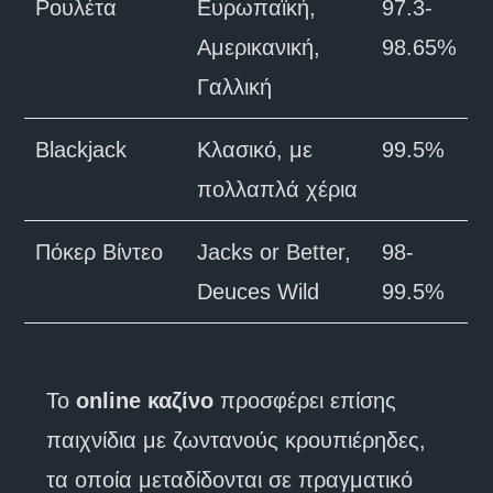
Ρουλέτα
Ευρωπαϊκή,
97.3-
Αμερικανική,
98.65%
Γαλλική
Blackjack
Κλασικό, με
99.5%
πολλαπλά χέρια
Πόκερ Βίντεο
Jacks or Better,
98-
Deuces Wild
99.5%
Το
online καζίνο
προσφέρει επίσης
παιχνίδια με ζωντανούς κρουπιέρηδες,
τα οποία μεταδίδονται σε πραγματικό