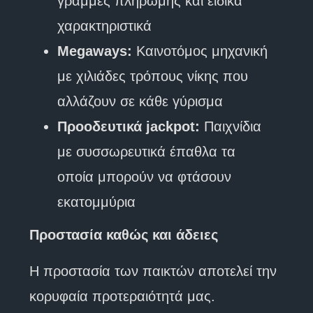
γραμμές πληρωμής και ειδικά
χαρακτηριστικά
Megaways:
Καινοτόμος μηχανική
με χιλιάδες τρόπους νίκης που
αλλάζουν σε κάθε γύρισμα
Προοδευτικά jackpot:
Παιχνίδια
με συσσωρευτικά έπαθλα τα
οποία μπορούν να φτάσουν
εκατομμύρια
Προστασία καθώς και άδειες
Η προστασία των παικτών αποτελεί την
κορυφαία προτεραιότητά μας.