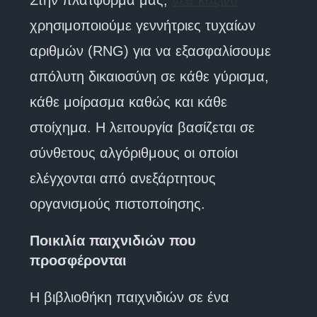
χρησιμοποιούμε γεννήτριες τυχαίων
αριθμών (RNG) για να εξασφαλίσουμε
απόλυτη δικαιοσύνη σε κάθε γύρισμα,
κάθε μοίρασμα καθώς και κάθε
στοίχημα. Η λειτουργία βασίζεται σε
σύνθετους αλγόριθμους οι οποίοι
ελέγχονται από ανεξάρτητους
οργανισμούς πιστοποίησης.
Ποικιλία παιχνιδιών που
προσφέρονται
Η βιβλιοθήκη παιχνιδιών σε ένα