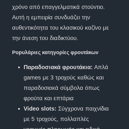
χρόνο από επαγγελματικά στούντιο.
Αυτή η εμπειρία συνδυάζει την
αυθεντικότητα του κλασικού καζίνο με
την άνεση του διαδικτύου.
Popυλάριες κατηγορίες φρουτάκων
Παραδοσιακά φρουτάκια:
Απλά
games με 3 τροχούς καθώς και
παραδοσιακά σύμβολα όπως
φρούτα και επτάρια
Video slots:
Σύγχρονα παιχνίδια
με 5 τροχούς, πολλαπλές