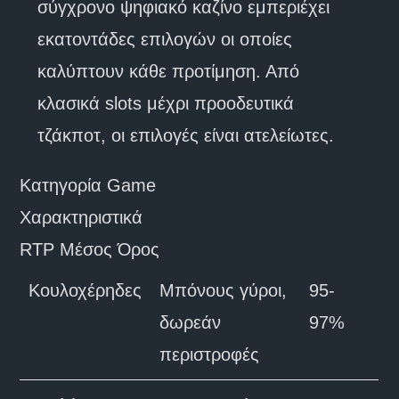
σύγχρονο ψηφιακό καζίνο εμπεριέχει
εκατοντάδες επιλογών οι οποίες
καλύπτουν κάθε προτίμηση. Από
κλασικά slots μέχρι προοδευτικά
τζάκποτ, οι επιλογές είναι ατελείωτες.
Κατηγορία Game
Χαρακτηριστικά
RTP Μέσος Όρος
Κουλοχέρηδες
Μπόνους γύροι,
95-
δωρεάν
97%
περιστροφές