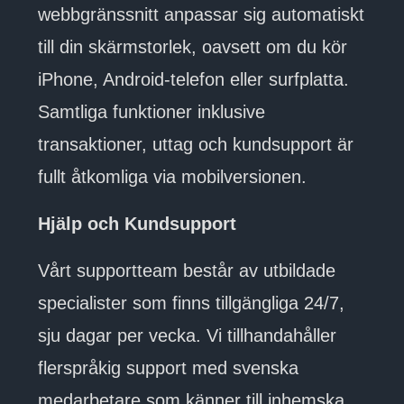
webbgränssnitt anpassar sig automatiskt
till din skärmstorlek, oavsett om du kör
iPhone, Android-telefon eller surfplatta.
Samtliga funktioner inklusive
transaktioner, uttag och kundsupport är
fullt åtkomliga via mobilversionen.
Hjälp och Kundsupport
Vårt supportteam består av utbildade
specialister som finns tillgängliga 24/7,
sju dagar per vecka. Vi tillhandahåller
flerspråkig support med svenska
medarbetare som känner till inhemska