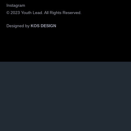
Instagram
© 2023 Youth Lead. All Rights Reserved.
Designed by
KOS DESIGN