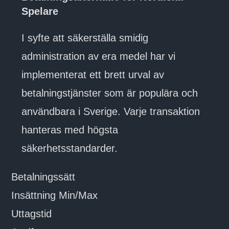
Spelare
I syfte att säkerställa smidig
administration av era medel har vi
implementerat ett brett urval av
betalningstjänster som är populära och
användbara i Sverige. Varje transaktion
hanteras med högsta
säkerhetsstandarder.
Betalningssätt
Insättning Min/Max
Uttagstid