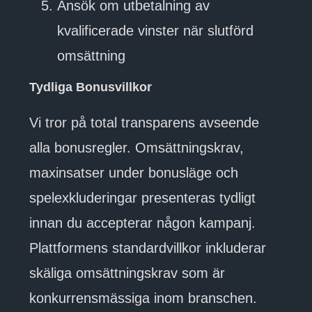
Ansök om utbetalning av
kvalificerade vinster när slutförd
omsättning
Tydliga Bonusvillkor
Vi tror på total transparens avseende
alla bonusregler. Omsättningskrav,
maxinsatser under bonusläge och
spelexkluderingar presenteras tydligt
innan du accepterar någon kampanj.
Plattformens standardvillkor inkluderar
skäliga omsättningskrav som är
konkurrensmässiga inom branschen.