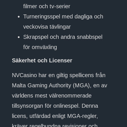
filmer och tv-serier
Turneringsspel med dagliga och
veckovisa tävlingar
Skrapspel och andra snabbspel
för omväxling
Säkerhet och Licenser
NVCasino har en giltig spellicens från
Malta Gaming Authority (MGA), en av
världens mest välrenommerade
tillsynsorgan för onlinespel. Denna
licens, utfärdad enligt MGA-regler,
kräver regelbundna revisioner och