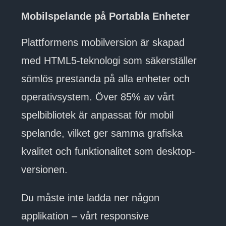
Mobilspelande på Portabla Enheter
Plattformens mobilversion är skapad
med HTML5-teknologi som säkerställer
sömlös prestanda på alla enheter och
operativsystem. Över 85% av vårt
spelbibliotek är anpassat för mobil
spelande, vilket ger samma grafiska
kvalitet och funktionalitet som desktop-
versionen.
Du måste inte ladda ner någon
applikation – vårt responsive