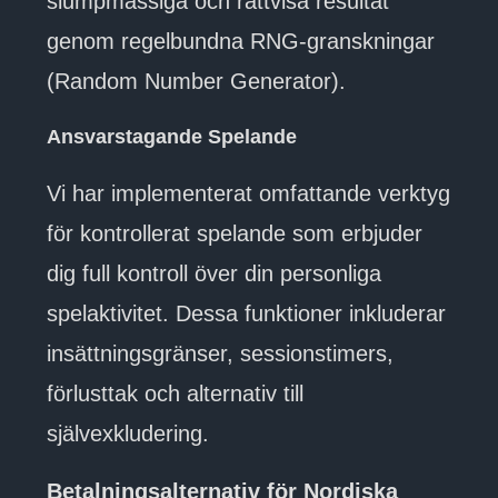
slumpmässiga och rättvisa resultat
genom regelbundna RNG-granskningar
(Random Number Generator).
Ansvarstagande Spelande
Vi har implementerat omfattande verktyg
för kontrollerat spelande som erbjuder
dig full kontroll över din personliga
spelaktivitet. Dessa funktioner inkluderar
insättningsgränser, sessionstimers,
förlusttak och alternativ till
självexkludering.
Betalningsalternativ för Nordiska