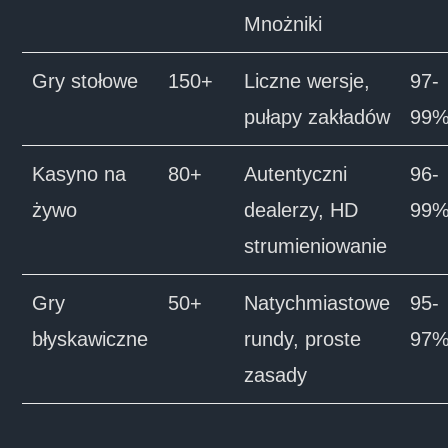
Mnożniki
Gry stołowe
150+
Liczne wersje,
97-
pułapy zakładów
99
Kasyno na
80+
Autentyczni
96-
żywo
dealerzy, HD
99
strumieniowanie
Gry
50+
Natychmiastowe
95-
błyskawiczne
rundy, proste
97
zasady