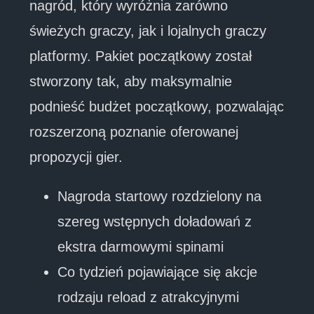
nagród, który wyróżnia zarówno
świeżych graczy, jak i lojalnych graczy
platformy. Pakiet początkowy został
stworzony tak, aby maksymalnie
podnieść budżet początkowy, pozwalając
rozszerzoną poznanie oferowanej
propozycji gier.
Nagroda startowy rozdzielony na
szereg wstępnych doładowań z
ekstra darmowymi spinami
Co tydzień pojawiające się akcje
rodzaju reload z atrakcyjnymi