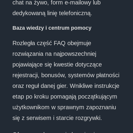
chat na żywo, form e-mailowy lub
dedykowaną linię telefoniczną.
Baza wiedzy i centrum pomocy
Rozległa część FAQ obejmuje
rozwiązania na najpowszechniej
pojawiające się kwestie dotyczące
rejestracji, bonusów, systemów płatności
oraz reguł danej gier. Wnikliwe instrukcje
etap po kroku pomagają początkującym
użytkownikom w sprawnym zapoznaniu
się z serwisem i starcie rozgrywki.