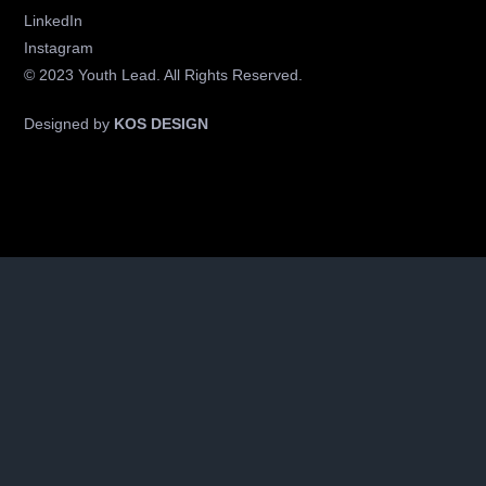
LinkedIn
Instagram
© 2023 Youth Lead. All Rights Reserved.
Designed by
KOS DESIGN