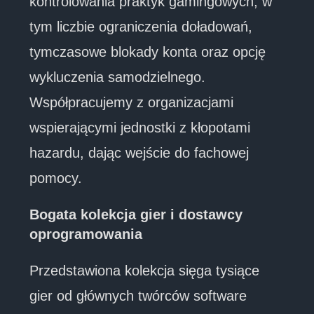
kontrolowania praktyk gamingowych, w
tym liczbie ograniczenia doładowań,
tymczasowe blokady konta oraz opcję
wykluczenia samodzielnego.
Współpracujemy z organizacjami
wspierającymi jednostki z kłopotami
hazardu, dając wejście do fachowej
pomocy.
Bogata kolekcja gier i dostawcy
oprogramowania
Przedstawiona kolekcja sięga tysiące
gier od głównych twórców software