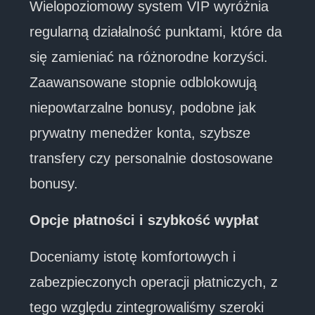
Wielopoziomowy system VIP wyróżnia
regularną działalność punktami, które da
się zamieniać na różnorodne korzyści.
Zaawansowane stopnie odblokowują
niepowtarzalne bonusy, podobne jak
prywatny menedżer konta, szybsze
transfery czy personalnie dostosowane
bonusy.
Opcje płatności i szybkość wypłat
Doceniamy istotę komfortowych i
zabezpieczonych operacji płatniczych, z
tego względu zintegrowaliśmy szeroki