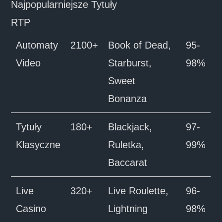
Najpopularniejsze Tytuły
RTP
Automaty
2100+
Book of Dead,
95-
Video
Starburst,
98%
Sweet
Bonanza
Tytuły
180+
Blackjack,
97-
Klasyczne
Ruletka,
99%
Baccarat
Live
320+
Live Roulette,
96-
Casino
Lightning
98%