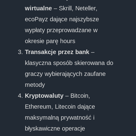
wirtualne
– Skrill, Neteller,
ecoPayz dające najszybsze
wypłaty przeprowadzane w
okresie parę hours
Transakcje przez bank
–
klasyczna sposób skierowana do
graczy wybierających zaufane
metody
Kryptowaluty
– Bitcoin,
Ethereum, Litecoin dające
maksymalną prywatność i
błyskawiczne operacje