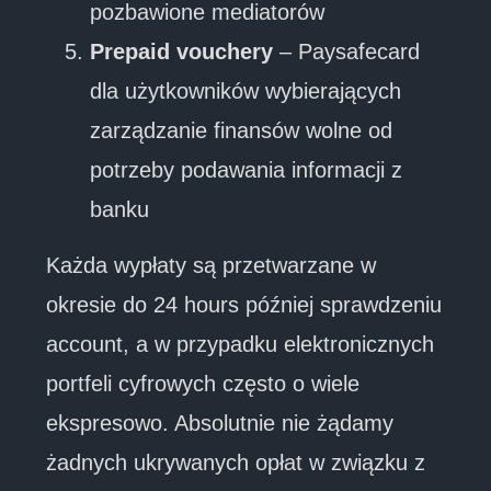
pozbawione mediatorów
Prepaid vouchery
– Paysafecard
dla użytkowników wybierających
zarządzanie finansów wolne od
potrzeby podawania informacji z
banku
Każda wypłaty są przetwarzane w
okresie do 24 hours później sprawdzeniu
account, a w przypadku elektronicznych
portfeli cyfrowych często o wiele
ekspresowo. Absolutnie nie żądamy
żadnych ukrywanych opłat w związku z