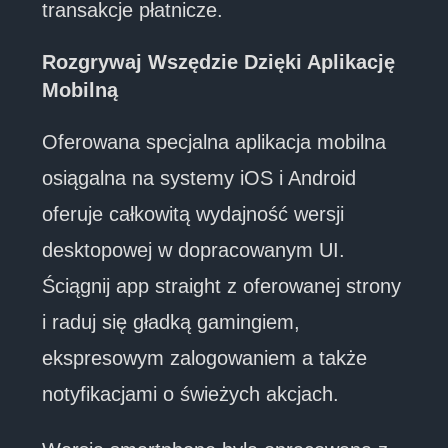
transakcje płatnicze.
Rozgrywaj Wszędzie Dzięki Aplikację
Mobilną
Oferowana specjalna aplikacja mobilna
osiągalna na systemy iOS i Android
oferuje całkowitą wydajność wersji
desktopowej w dopracowanym UI.
Ściągnij app straight z oferowanej strony
i raduj się gładką gamingiem,
ekspresowym zalogowaniem a także
notyfikacjami o świeżych akcjach.