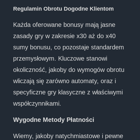
Regulamin Obrotu Dogodne Klientom
Każda oferowane bonusy mają jasne
zasady gry w zakresie x30 aż do x40
sumy bonusu, co pozostaje standardem
przemysłowym. Kluczowe stanowi
okoliczność, jakoby do wymogów obrotu
wliczają się zarówno automaty, oraz i
specyficzne gry klasyczne z właściwymi
współczynnikami.
Wygodne Metody Płatności
Wiemy, jakoby natychmiastowe i pewne