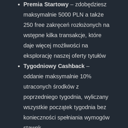
Premia Startowy
– zdobędziesz
maksymalnie 5000 PLN a także
250 free zakręceń rozłożonych na
wstępne kilka transakcje, które
daje więcej możliwości na
eksplorację naszej oferty tytułów
Tygodniowy Cashback
–
oddanie maksymalnie 10%
utraconych środków z
poprzedniego tygodnia, wyliczany
wszystkie początek tygodnia bez
konieczności spełniania wymogów
stawek