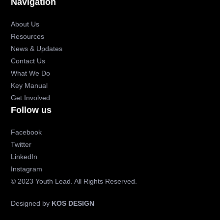
Navigation
About Us
Resources
News & Updates
Contact Us
What We Do
Key Manual
Get Involved
Follow us
Facebook
Twitter
LinkedIn
Instagram
© 2023 Youth Lead. All Rights Reserved.
Designed by
KOS DESIGN