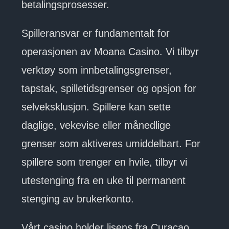
betalingsprosesser.
Spilleransvar er fundamentalt for
operasjonen av Moana Casino. Vi tilbyr
verktøy som innbetalingsgrenser,
tapstak, spilletidsgrenser og opsjon for
selveksklusjon. Spillere kan sette
daglige, vekevise eller månedlige
grenser som aktiveres umiddelbart. For
spillere som trenger en hvile, tilbyr vi
utestenging fra en uke til permanent
stenging av brukerkonto.
Vårt casino holder lisens fra Curacao