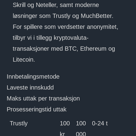
Skrill og Neteller, samt moderne
løsninger som Trustly og MuchBetter.
For spillere som verdsetter anonymitet,
tilbyr vi i tillegg kryptovaluta-
transaksjoner med BTC, Ethereum og
Litecoin.
Innbetalingsmetode
Laveste innskudd
Maks uttak per transaksjon
Prosesseringstid uttak
Trustly
100
100
0-24 t
kr
000