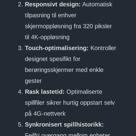
Responsivt design:
Automatisk
tilpasning til enhver
skjermoppløsning fra 320 piksler
til 4K-oppløsning
Touch-optimalisering:
Kontroller
designet spesifikt for
berøringsskjermer med enkle
gester
Rask lastetid:
Optimaliserte
spillfiler sikrer hurtig oppstart selv
på 4G-nettverk
Synkronisert spillhistorikk:
Feilfri overgang mellom enheter