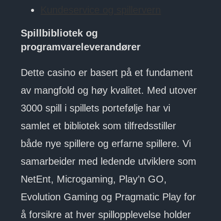
Kundeservice og spillervern
Spillbibliotek og
programvareleverandører
Dette casino er basert på et fundament
av mangfold og høy kvalitet. Med utover
3000 spill i spillets portefølje har vi
samlet et bibliotek som tilfredsstiller
både nye spillere og erfarne spillere. Vi
samarbeider med ledende utviklere som
NetEnt, Microgaming, Play’n GO,
Evolution Gaming og Pragmatic Play for
å forsikre at hver spillopplevelse holder