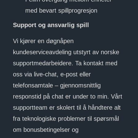
med bevart spillprogresjon
Support og ansvarlig spill
Vi kjører en døgnåpen
kundeserviceavdeling utstyrt av norske
supportmedarbeidere. Ta kontakt med
oss via live-chat, e-post eller
telefonsamtale – gjennomsnittlig
responstid på chat er under to min. Vårt
supportteam er skolert til å håndtere alt
fra teknologiske problemer til spørsmål
om bonusbetingelser og