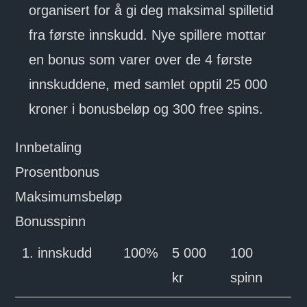
organisert for å gi deg maksimal spilletid
fra første innskudd. Nye spillere mottar
en bonus som varer over de 4 første
innskuddene, med samlet opptil 25 000
kroner i bonusbeløp og 300 free spins.
Innbetaling
Prosentbonus
Maksimumsbeløp
Bonusspinn
1. innskudd
100%
5 000
100
kr
spinn