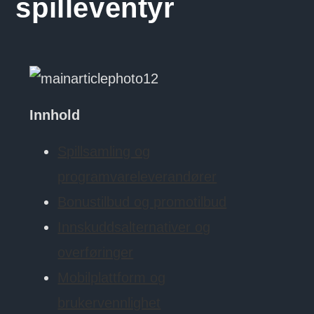
spilleventyr
Innhold
Spillsamling og
programvareleverandører
Bonustilbud og promotilbud
Innskuddsalternativer og
overføringer
Mobilplattform og
brukervennlighet