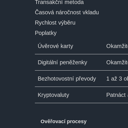
Transakční metoda
Časová náročnost vkladu
Rychlost výběru
Poplatky
Úvěrové karty
Okamžit
Digitální peněženky
Okamžit
Bezhotovostní převody
1 až 3 
Kryptovaluty
Patnáct 
Ověřovací procesy