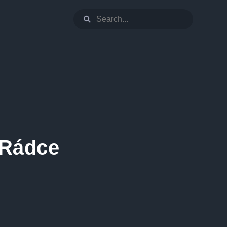
 Rádce