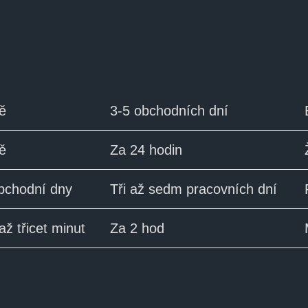
ě
3-5 obchodních dní
ě
Za 24 hodin
obchodní dny
Tři až sedm pracovních dní
až třicet minut
Za 2 hod