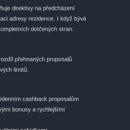
ňuje direktivy na předcházení
kaci adresy rezidence. I když bývá
 kompletních dotčených stran.
rozdíl přehnaných proposalů
ých limitů.
týdenním cashback proposalům
ými bonusy a rychlejšími