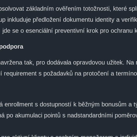
bsolvovat základním ověřením totožnosti, které spl
p inkluduje předložení dokumentu identity a verifi
ý, jde se o esenciální preventivní krok pro ochranu
 podpora
navržena tak, pro dodávala opravdovou užitek. Na 
 requirement s požadavků na protočení a termínov
á enrollment s dostupností k běžným bonusům a 
ná po akumulaci pointů s nadstandardními poměrov