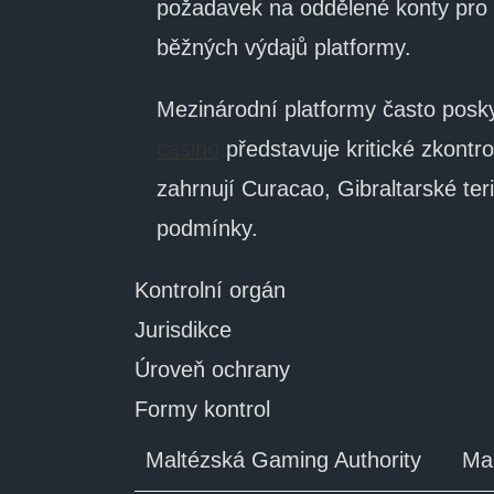
požadavek na oddělené konty pro k
běžných výdajů platformy.
Mezinárodní platformy často posky
casino
představuje kritické zkontro
zahrnují Curacao, Gibraltarské ter
podmínky.
Kontrolní orgán
Jurisdikce
Úroveň ochrany
Formy kontrol
Maltézská Gaming Authority
Ma