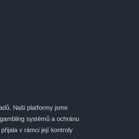
adů. Naši platformy jsme
ty gambling systémů a ochránu
jala v rámci její kontroly