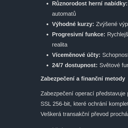
Různorodost herní nabídky:
automatů
Výhodné kurzy:
Zvýšené výpl
Progresivní funkce:
Rychlejš
realita
Víceměnové účty:
Schopnost 
24/7 dostupnost:
Světové fun
Zabezpečení a finanční metody
Zabezpečení operací představuje p
SSL 256-bit, které ochrání kompl
Veškerá transakční převod prochá