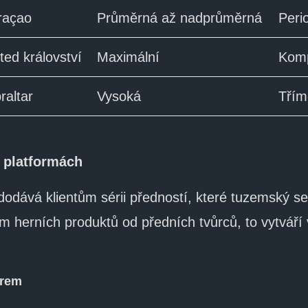
raçao
Průměrná až nadprůměrná
Peri
ted království
Maximální
Komp
raltar
Vysoká
Třím
 platformách
odává klientům sérii předností, které tuzemský se
herních produktů od předních tvůrců, to vytváří v
orem