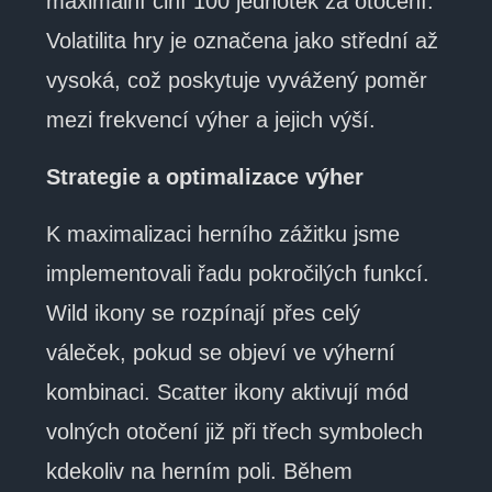
maximální činí 100 jednotek za otočení.
Volatilita hry je označena jako střední až
vysoká, což poskytuje vyvážený poměr
mezi frekvencí výher a jejich výší.
Strategie a optimalizace výher
K maximalizaci herního zážitku jsme
implementovali řadu pokročilých funkcí.
Wild ikony se rozpínají přes celý
váleček, pokud se objeví ve výherní
kombinaci. Scatter ikony aktivují mód
volných otočení již při třech symbolech
kdekoliv na herním poli. Během