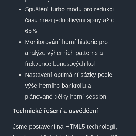
Spuštění turbo módu pro redukci
času mezi jednotlivými spiny až o
65%
Monitorování herní historie pro
analýzu výherních patterns a
frekvence bonusových kol
Nastavení optimální sázky podle
výše herního bankrollu a
plánované délky herní session
Technické řešení a osvědčení
Jsme postaveni na HTML5 technologii,