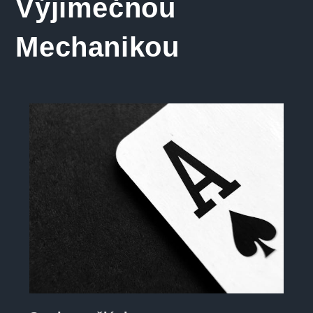
Výjimečnou
Mechanikou