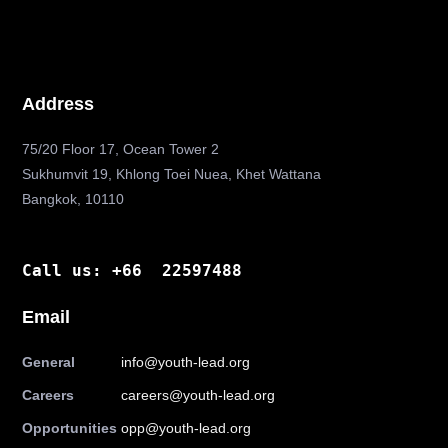
Address
75/20 Floor 17, Ocean Tower 2
Sukhumvit 19, Khlong Toei Nuea, Khet Wattana
Bangkok, 10110
Call us: +66 22597488
Email
General
info@youth-lead.org
Careers
careers@youth-lead.org
Opportunities
opp@youth-lead.org