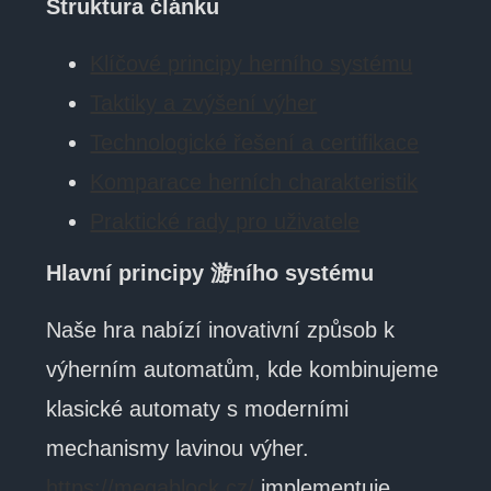
Struktura článku
Klíčové principy herního systému
Taktiky a zvýšení výher
Technologické řešení a certifikace
Komparace herních charakteristik
Praktické rady pro uživatele
Hlavní principy 游ního systému
Naše hra nabízí inovativní způsob k
výherním automatům, kde kombinujeme
klasické automaty s moderními
mechanismy lavinou výher.
https://megablock.cz/
implementuje