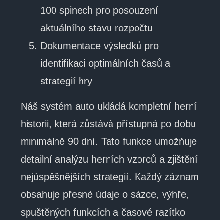
100 spinech pro posouzení
aktuálního stavu rozpočtu
Dokumentace výsledků pro
identifikaci optimálních časů a
strategií hry
Náš systém auto ukládá kompletní herní
historii, která zůstává přístupná po dobu
minimálně 90 dní. Tato funkce umožňuje
detailní analýzu herních vzorců a zjištění
nejúspěšnějších strategií. Každý záznam
obsahuje přesné údaje o sázce, výhře,
spuštěných funkcích a časové razítko