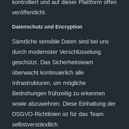
kontrolliert und auf dieser Plattform offen
veröffentlicht.
Datenschutz und Encryption
Sämtliche sensible Daten sind bei uns
durch modernster Verschlüsselung
geschützt. Das Sicherheitsteam
überwacht kontinuierlich alle
Infrastrukturen, um mögliche
Bedrohungen frühzeitig zu erkennen
sowie abzuwehren. Diese Einhaltung der
DSGVO-Richtlinien ist für das Team
selbstverständlich.