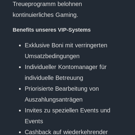
Treueprogramm belohnen
kontinuierliches Gaming.
Benefits unseres VIP-Systems
Exklusive Boni mit verringerten
Umsatzbedingungen
Individueller Kontomanager für
individuelle Betreuung
Priorisierte Bearbeitung von
Auszahlungsanträgen
Invites zu speziellen Events und
Events
Cashback auf wiederkehrender