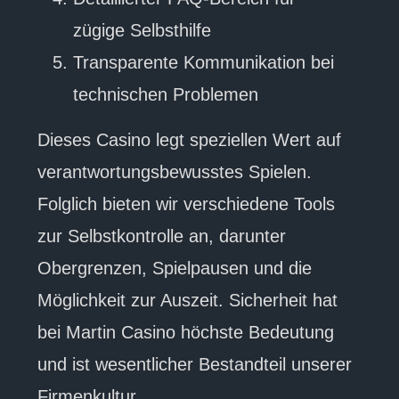
zügige Selbsthilfe
Transparente Kommunikation bei
technischen Problemen
Dieses Casino legt speziellen Wert auf
verantwortungsbewusstes Spielen.
Folglich bieten wir verschiedene Tools
zur Selbstkontrolle an, darunter
Obergrenzen, Spielpausen und die
Möglichkeit zur Auszeit. Sicherheit hat
bei Martin Casino höchste Bedeutung
und ist wesentlicher Bestandteil unserer
Firmenkultur.