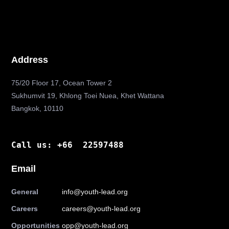
Address
75/20 Floor 17, Ocean Tower 2
Sukhumvit 19, Khlong Toei Nuea, Khet Wattana
Bangkok, 10110
Call us: +66 22597488
Email
General
info@youth-lead.org
Careers
careers@youth-lead.org
Opportunities
opp@youth-lead.org