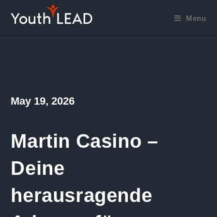
Skip
to
Menu
content
Post
May 19, 2026
published:
Martin Casino –
Deine
herausragende