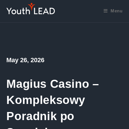
Skip
to
Menu
content
Post
May 26, 2026
published:
Magius Casino –
Kompleksowy
Poradnik po