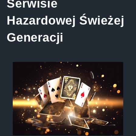
Serwisie
Hazardowej Świeżej
Generacji