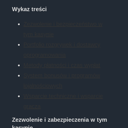
Wykaz treści
Zezwolenie i bezpieczeństwo w
tym kasynie
Portfolio rozgrywek i dostawcy
oprogramowania
Metody płatności i czas wypłat
System bonusów i programów
lojalnościowych
Wsparcie techniczne i wsparcie
gracza
Zezwolenie i zabezpieczenia w tym
kasynie