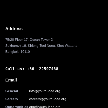
Address
75/20 Floor 17, Ocean Tower 2
Sukhumvit 19, Khlong Toei Nuea, Khet Wattana
Bangkok, 10110
Call us: +66 22597488
Email
General
info@youth-lead.org
Careers
careers@youth-lead.org
Opportunities
opp@youth-lead.org