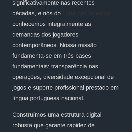
significativamente nas recentes
décadas, e nós do
Luna casino entrar
conhecemos integralmente as
demandas dos jogadores
contemporâneos. Nossa missão
fundamenta-se em três bases
fundamentais: transparência nas
operações, diversidade excepcional de
jogos e suporte profissional prestado em
língua portuguesa nacional.
Construímos uma estrutura digital
robusta que garante rapidez de