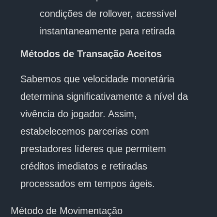
condições de rollover, acessível
instantaneamente para retirada
Métodos de Transação Aceitos
Sabemos que velocidade monetária
determina significativamente a nível da
vivência do jogador. Assim,
estabelecemos parcerias com
prestadores líderes que permitem
créditos imediatos e retiradas
processados em tempos ágeis.
Método de Movimentação