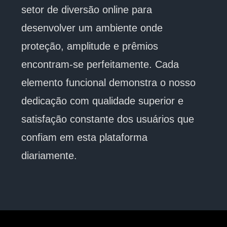
setor de diversão online para
desenvolver um ambiente onde
proteção, amplitude e prêmios
encontram-se perfeitamente. Cada
elemento funcional demonstra o nosso
dedicação com qualidade superior e
satisfação constante dos usuários que
confiam em esta plataforma
diariamente.